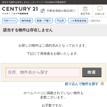
該当する物件は存在しません｜センチュリー21sublime不動産販売
来店予約
お知らせ
TOPページ
>
物件検索
>
新築一戸建て
>
守山市
>
ＪＲ東海道本線
ご成約済み
該当する物件は存在しません
お探しの物件はご成約済みとなっております。
下記にて再検索をお願いたします。
絞り込んで物件を探す
ホームページに掲載されていない物件も
多数ございます。
お手数ですが、