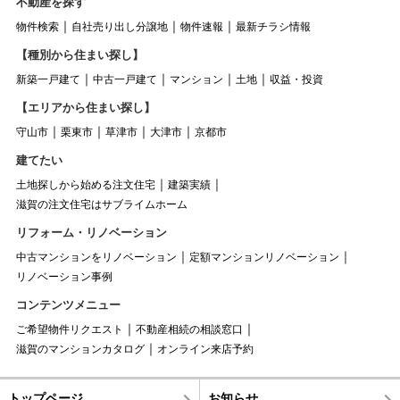
不動産を探す
物件検索
自社売り出し分譲地
物件速報
最新チラシ情報
【種別から住まい探し】
新築一戸建て
中古一戸建て
マンション
土地
収益・投資
【エリアから住まい探し】
守山市
栗東市
草津市
大津市
京都市
建てたい
土地探しから始める注文住宅
建築実績
滋賀の注文住宅はサブライムホーム
リフォーム・リノベーション
中古マンションをリノベーション
定額マンションリノベーション
リノベーション事例
コンテンツメニュー
ご希望物件リクエスト
不動産相続の相談窓口
滋賀のマンションカタログ
オンライン来店予約
トップページ
お知らせ