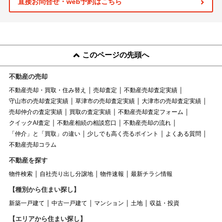
直接お問合せ・web予約はこちら
このページの先頭へ
不動産の売却
不動産売却・買取・住み替え
売却査定
不動産売却査定実績
守山市の売却査定実績
草津市の売却査定実績
大津市の売却査定実績
売却仲介の査定実績
買取の査定実績
不動産売却査定フォーム
クイックAI査定
不動産相続の相談窓口
不動産売却の流れ
「仲介」と「買取」の違い
少しでも高く売るポイント
よくある質問
不動産売却コラム
不動産を探す
物件検索
自社売り出し分譲地
物件速報
最新チラシ情報
【種別から住まい探し】
新築一戸建て
中古一戸建て
マンション
土地
収益・投資
【エリアから住まい探し】