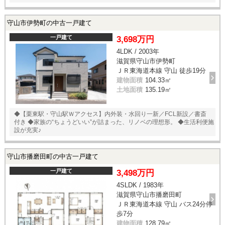
守山市伊勢町の中古一戸建て
一戸建て
3,698万円
4LDK / 2003年
滋賀県守山市伊勢町
ＪＲ東海道本線 守山 徒歩19分
建物面積
104.33㎡
土地面積
135.19㎡
◆【栗東駅・守山駅Ｗアクセス】内外装・水回り一新／FCL新設／書斎
付き ◆家族の“ちょうどいい”が詰まった、リノベの理想形。 ◆生活利便施
設が充実♪
守山市播磨田町の中古一戸建て
一戸建て
3,498万円
4SLDK / 1983年
滋賀県守山市播磨田町
ＪＲ東海道本線 守山 バス24分停
歩7分
建物面積
128.79㎡