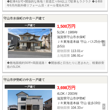
◆駐車4台可×開放的な角地！前道広々6m以上で駐車もラクラク ◆令和8
年6月内装外構リフォーム済・オール電化4LDK
守山市水保町の中古一戸建て
一戸建て
1,500万円
5LDK / 1989年
滋賀県守山市水保町
ＪＲ東海道本線 守山 バス25分停
歩5分
建物面積
113.01㎡
土地面積
186.91㎡
◆敷地面積約56坪×両面道路！ ◆開放感と日当たりに恵まれた、軽量鉄骨
造の5LDK
守山市伊勢町の中古一戸建て
一戸建て
3,698万円
4LDK / 2003年
滋賀県守山市伊勢町
ＪＲ東海道本線 守山 徒歩19分
建物面積
104.33㎡