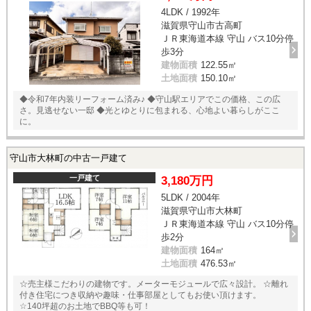
4LDK / 1992年
滋賀県守山市古高町
ＪＲ東海道本線 守山 バス10分停
歩3分
建物面積
122.55㎡
土地面積
150.10㎡
◆令和7年内装リーフォーム済み♪ ◆守山駅エリアでこの価格、この広
さ。見逃せない一邸 ◆光とゆとりに包まれる、心地よい暮らしがここ
に。
守山市大林町の中古一戸建て
一戸建て
3,180万円
5LDK / 2004年
滋賀県守山市大林町
ＪＲ東海道本線 守山 バス10分停
歩2分
建物面積
164㎡
土地面積
476.53㎡
☆売主様こだわりの建物です。メーターモジュールで広々設計。 ☆離れ
付き住宅につき収納や趣味・仕事部屋としてもお使い頂けます。
☆140坪超のお土地でBBQ等も可！