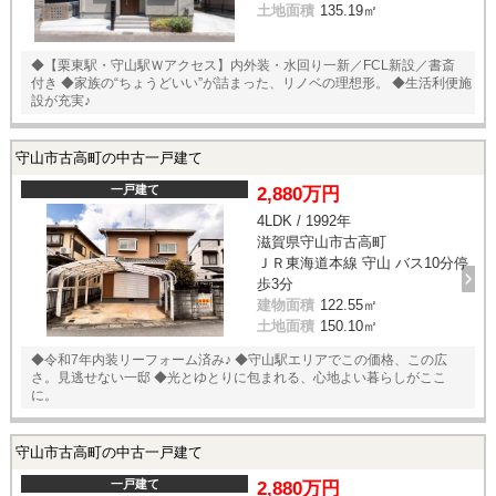
土地面積
135.19㎡
◆【栗東駅・守山駅Ｗアクセス】内外装・水回り一新／FCL新設／書斎
付き ◆家族の“ちょうどいい”が詰まった、リノベの理想形。 ◆生活利便施
設が充実♪
守山市古高町の中古一戸建て
一戸建て
2,880万円
4LDK / 1992年
滋賀県守山市古高町
ＪＲ東海道本線 守山 バス10分停
歩3分
建物面積
122.55㎡
土地面積
150.10㎡
◆令和7年内装リーフォーム済み♪ ◆守山駅エリアでこの価格、この広
さ。見逃せない一邸 ◆光とゆとりに包まれる、心地よい暮らしがここ
に。
守山市古高町の中古一戸建て
一戸建て
2,880万円