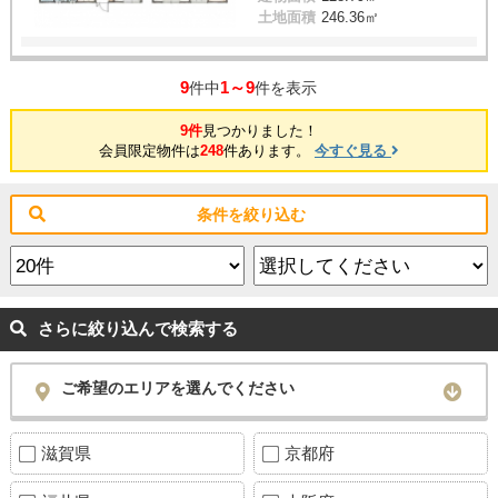
土地面積
246.36㎡
9
1～9
件中
件を表示
9件
見つかりました！
会員限定物件は
248
件あります。
今すぐ見る
条件を絞り込む
さらに絞り込んで検索する
ご希望のエリアを選んでください
滋賀県
京都府