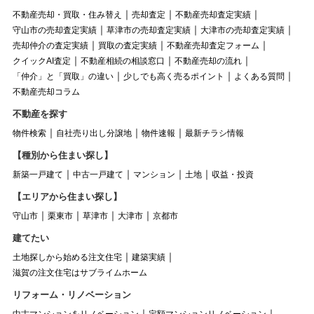
不動産売却・買取・住み替え
売却査定
不動産売却査定実績
守山市の売却査定実績
草津市の売却査定実績
大津市の売却査定実績
売却仲介の査定実績
買取の査定実績
不動産売却査定フォーム
クイックAI査定
不動産相続の相談窓口
不動産売却の流れ
「仲介」と「買取」の違い
少しでも高く売るポイント
よくある質問
不動産売却コラム
不動産を探す
物件検索
自社売り出し分譲地
物件速報
最新チラシ情報
【種別から住まい探し】
新築一戸建て
中古一戸建て
マンション
土地
収益・投資
【エリアから住まい探し】
守山市
栗東市
草津市
大津市
京都市
建てたい
土地探しから始める注文住宅
建築実績
滋賀の注文住宅はサブライムホーム
リフォーム・リノベーション
中古マンションをリノベーション
定額マンションリノベーション