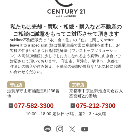
私たちは売却・買取・相続・購入など不動産の
ご相談に誠意をもってご対応させて頂きます
sublime不動産販売は「衣・食・住」の『住』に関してbetter
leave it to a specialist.(餅は餅屋)主義で常に卓越性を追求し、お
客様の住まいにまつわる課題解決（ワンストップソリューショ
ン）＆高付加価値に少しでもお力になれるよう真摯に向き合いご
対応させて頂いております。 守山市、草津市、草津市、京都で
住まいの購入や住み替え、不動産の売却や買取などお気軽にお問
い合わせください。
守山店
京都店
滋賀県守山市焔魔堂町236番
京都市中京区御池通高倉西入
地
高宮町219番地
077-582-3300
075-212-7300
10:00～18:00 定休日:水曜、第2・3・4火曜