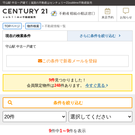
守山駅 中古一戸建て｜滋賀の不動産はセンチュリー21sublime不動産販売
来店予約
お知らせ
TOPページ
>
物件検索
>
不動産情報一覧
現在の検索条件
さらに条件を絞り込む
守山駅 中古一戸建て
この条件で新着メールを登録
9件
見つかりました！
会員限定物件は
248
件あります。
今すぐ見る
条件を絞り込む
9
1～9
件中
件を表示