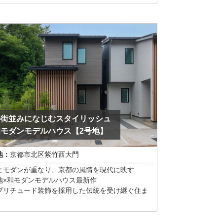
的な外観から一歩内へ入ると、玄関ホールの吹き
とハイドアが創り出す開放的な空間がご家族を迎
す 。
な廊下を排したシームレスな設計により、23帖と
ゆとりある大空間LDKを実現しました 。
なインテリアも美しく映えるナチュラルな空間に
デザインのアクセントとなる一部オープン階段を
しています 。
人を招いてのホームパーティも楽しめる広さを確
つつ、水回りはリビングからの視線をさりげなく
よう緻密に計算して配置しました 。
澄まされた建築の美しさと、ご家族がのびのびと
の街並みになじむスタイリッシュ
せる居心地の良さを両立した住まいです
和モダンモデルハウス【2号地】
地：
京都市北区紫竹西大門
とモダンが重なり、京都の風情を現代に映す
地×和モダンモデルハウス最新作
プリチュード装飾を採用した伝統を受け継ぐ住ま
ダンの中にスタイリッシュな「洋」も入れた、現