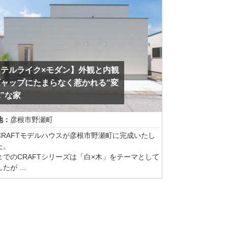
ないホビールームを取り込むことでスペースと窓
増やし、広々と開放的なＬＤＫに。窓からみえる
み（少しですが琵琶湖も）をインテリアの主役
このサイズのＬＤスペースと窓面を確保できるこ
珍しいので、かなりのゆとりの贅沢感が。
ホテルライク×モダン】外観と内観
ュラルになりすぎて高級感が薄れないようにと、
建具のステンドガラスがかわいかったのでそれが
ギャップにたまらなく惹かれる“変
るようにと床や壁などベースとなる部分は白ベー
”な家
シンプルでモダンなテイストにし、家具や小物で
素材をふんだんに取り入れリゾート感を演出しま
地：
彦根市野瀬町
。
CRAFTモデルハウスが彦根市野瀬町に完成いたし
ベーション内容
た。
床フロアタイル上貼り
までのCRAFTシリーズは「白×木」をテーマとして
ッチン・浴室・洗面化粧台・トイレ・洗濯パン新
したが
らのモデルハウスはグレーの中に心を落ち着かせ
ビングに固定棚設置・下足箱新調・洗面ニッチ交
目を取り入れ、居心地の良い、落ち着いた雰囲気
識いたしました。
枠・建具・建具枠塗装
プルナチュラルな外観×ホテルライクなモダン内
レ紙巻器タオル掛新調・洗面化粧台タオル掛新調