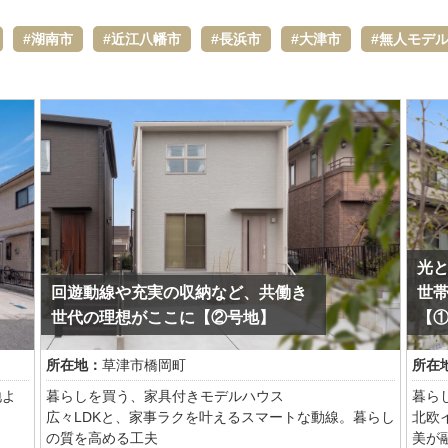
湖南市
近江八幡市
長浜市
大津市
無人モデ
光
回遊動線や充実の収納など、共働き
世
世代の理想がここに【②号地】
【
所在地：
草津市橋岡町
所在
地よ
暮らしを買う、家具付きモデルハウス
暮ら
広々LDKと、家事ラクを叶えるスマートな動線。暮らし
北欧
の質を高める工夫
美が