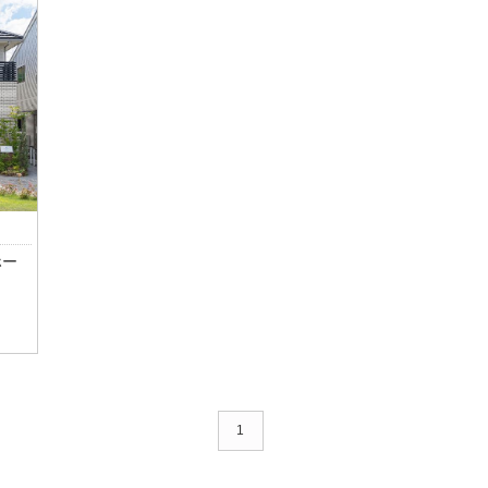
も近いためお車での移動も快適です。
ナチ
うな
のお
まる
す。
ホー
ち寄
ある
1
しょ