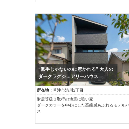
トレンドである曲線家具・多層照明・天然石調ア
ントを取り入れながらも、過度な重厚感を抑え、
に寄り添う「Livable Luxury（住みやすい贅沢）
現。住まう人が心からくつろげる、上質で落ち着
ある空間に仕上げています。
空間の象徴となるのは、リビングの主役として設
大理石調の大型アクセントウォール。重厚感と気
兼ね備えた存在感が、住まい全体に高級感をもた
ます。
インテリアは、ニュートラルカラーをベースに構
“派手じゃないのに惹かれる” 大人の
ダークブラウンやブラックを効果的に組み合わせ
ダークラグジュアリーハウス
とで空間を引き締め、洗練されたコントラストを
しました。さらに、深みのあるバーガンディとダ
所在地：
草津市渋川2丁目
グリーンをアクセントカラーとして取り入れ、上
彩りと奥行きを加えています。
耐震等級３取得の地震に強い家
ダークカラーを中心にした高級感あふれるモデル
照明計画にもこだわり、間接照明やタスク照明を
ス
的に配置。時間帯やシーンに応じて表情を変える
テルライクな雰囲気を創出しています。
2階にリビングを設計することにより採光とプライ