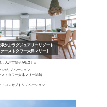
に浮かぶラグジュアリーリゾート
ファーストタワー大津マリー】
地：
大津市皇子が丘2丁目
マン×リノベーション
ーストタワー大津マリー33階
ートコンセプトリノベーション
ュラルになってしまわないように高層マンション
さわしい高級感のでるホテルライクなインテリア
素を組み込みました。シックな色味と上質な素材
こだわっています