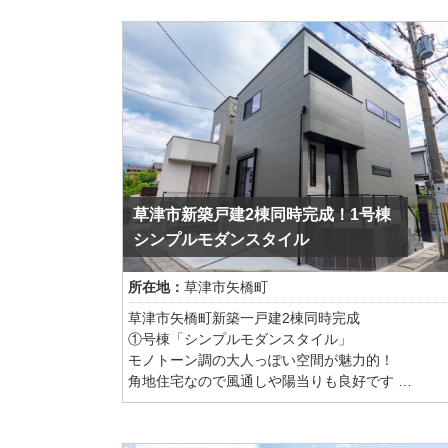
ーを確保。
また、直線的な空間構成や硬質な素材感に対し、
狭小地であることを忘れてしまうような建物に仕
や照明には柔らかな曲線を採用。洗練された高級
りました。
心地よさが調和するデザインとしました。
嬉しい乾太くん付きのお家です
リビングの大型カウチソファには、グレージュの
ブリックを採用。優しい質感と包み込まれるよう
り心地が、日々の暮らしに上質なリラックスタイ
もたらします。
静かに、そして確かに感じる贅沢。
草津市新築戸建2棟同時完成！1号棟
日常をワンランク上の時間へと導く、ホテルライ
シンプルモダンスタイル
住空間です。
所在地：
草津市矢橋町
草津市矢橋町新築一戸建2棟同時完成
①号棟「シンプルモダンスタイル」
モノトーン調の大人っぽい空間が魅力的！
角地住宅なので風通しや陽当りも良好です
フラット外壁と、木枠コンクリート外壁の組み合
でスタイリッシュでモダン印象に