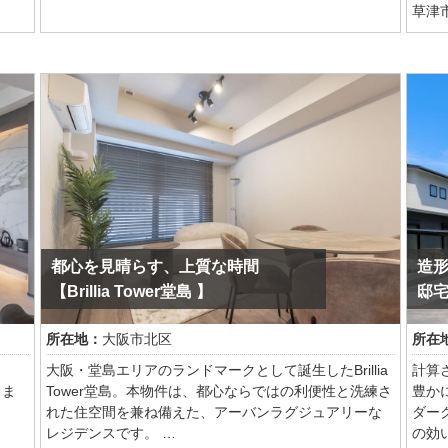
草津
外観
滋賀県草津市に誕生した本モデルハウスは、家計と環
優し
境に優しい仕様だ。
ルサ
ルテ
太陽光発電システムを搭載し、エネルギーを自給自足
する先進の暮らしを提案している。間取りの主役は、
グレ
家族が自然と集まる大空間LDK。吹き抜けを設けずと
する
納があ
も、窓からの採光と計算された空間構成で開放感にあ
で抜
ふれている。
また
また、キッチンから洗面脱衣室へスムーズに移動でき
した
る回遊動線を採用。忙しい共働き世代の家事負担を軽
動線
減する、リアルな生活動線を体感できるのが大きな魅
負担
力だ。
り、
都心を見晴らす、上質な時間
造
さらに、玄関横のシューズボックスや2階に設置したウ
る。
【Brillia Tower堂島 】
邸
ォークインクローゼットなど、収納計画も徹底されて
いる。
「自
所在地：
大阪市北区
所在
一度
住まいづくりを検討中の方は、この快適さと機能性を
の床
う
大阪・堂島エリアのランドマークとして誕生したBrillia
計算
ぜひ現地で確認してほしい。北欧モダンな家具やイン
具や
しま
Tower堂島。本物件は、都心ならではの利便性と洗練さ
豊か
テリアもお楽しみください。
れた住空間を兼ね備えた、アーバンラグジュアリーな
ダー
レジデンスです。
の効