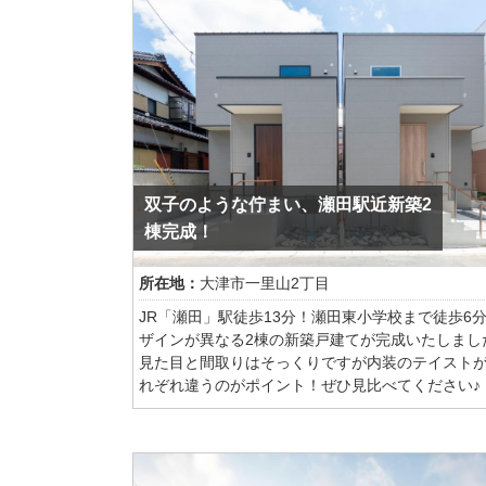
双子のような佇まい、瀬田駅近新築2
棟完成！
所在地：
大津市一里山2丁目
JR「瀬田」駅徒歩13分！瀬田東小学校まで徒歩6
ザインが異なる2棟の新築戸建てが完成いたしまし
見た目と間取りはそっくりですが内装のテイスト
れぞれ違うのがポイント！ぜひ見比べてください♪
両面道路につき、陽当り・通風良好です！
①号地契約につき②号地のみ販売中【左側】