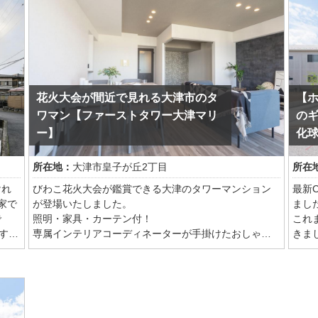
大路2丁目モデルハウス-担当IC:北村-
使わ
面を
山並
に！
とは
花火大会が間近で見れる大津市のタ
【
ナチ
既存
ワマン【ファーストタワー大津マリ
の
映え
ー】
化球
スの
自然
所在地：
大津市皇子が丘2丁目
所在
した
けれ
びわこ花火大会が鑑賞できる大津のタワーマンション
最新
リノ
家で
が登場いたしました。
まし
‣ 
で
照明・家具・カーテン付！
これ
・キ
す。
専属インテリアコーディネーターが手掛けたおしゃれ
きま
調
な空
な室内。アクセントクロスが部屋の雰囲気を引き締め
こち
・リ
る
てくれるようなモダンでシックな仕上がりとなってお
る木
換
ります。
を意
・窓
なデ
シン
トイ
ディ
大津京駅前に位置しておりアクセスも良好。主要道路
装。