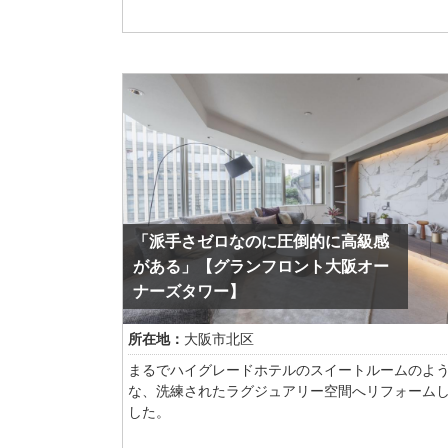
白×赤の外観はグレー×白の洗練されたバイカラー
に生まれ変わりました。
内装はどんな家具も馴染む自由度の高いナチュラ
イストに
テレビ裏にはFCLを設置。生活動線上に大きな収
るのにリビング側からは見えにくい設計へ
水回り設備もすべて新設いたしました。
「派手さゼロなのに圧倒的に高級感
がある」【グランフロント大阪オー
ナーズタワー】
所在地：
大阪市北区
まるでハイグレードホテルのスイートルームのよ
な、洗練されたラグジュアリー空間へリフォーム
した。