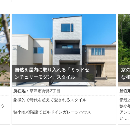
クセ
印象
日常
室内はマーブル調の素材を基調とし、ダイニングテー
抜け
」を実
ブルやサイドテーブルなどの家具を統一感のあるコー
えま
きの
ディネートでまとめることで、上質で落ち着きのある
無駄
空間を演出。都会的なデザインの中にも温かみを感じ
いう
られるインテリアが、日々の暮らしに心地よい安らぎ
どん
えた
をもたらします。
は、
品を
採用
らし
主寝室には、ブラウンやグレーを中心とした落ち着い
ご友
たカラーリングを採用。窓辺に設けられたパーソナル
保し
チェアは、読書やコーヒータイムを楽しみながら、移
遮る
成。
りゆく都心の景色をゆったりと眺められる特別な場所
研ぎ
自然を屋内に取り入れる「ミッドセ
京
るこ
です。素材や色彩を丁寧に揃えることで、住まい全体
過ご
ンチュリーモダン」スタイル
な
演出
に統一感と上質感を生み出しています。
ーク
所在地：
草津市野路2丁目
所在
質な
また、デザイン性だけでなく、日々の暮らしやすさに
も配慮された家具レイアウトや機能性も魅力のひと
象徴的で時代を超えて愛されるスタイル
伝統
つ。住まう方のライフスタイルに寄り添いながら、都
ハウ
狭小
多層
心で過ごす時間をより豊かに彩ります。
狭小地×3階建てビルドインガレージハウス
アン
、ホ
い
洗練されたデザイン、心地よい寛ぎ、そして堂島とい
バシ
ミッドセンチュリーモダンスタイルを特徴とした内観
和モ
う特別なロケーション。ここには、都市で暮らす歓び