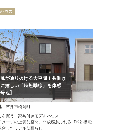
ルハウス
と風が通り抜ける大空間！共働き
帯に嬉しい「時短動線」を体感
①号地】
地：
草津市橋岡町
しを買う、家具付きモデルハウス
イメージの上質な空間。開放感あふれるLDKと機能
融合したリアルな暮らし