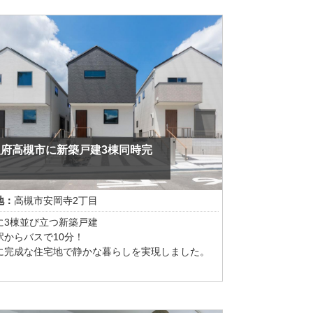
でバランスの取れたデザイン。狭小地を感じさせ
縦の直線が紡ぐ、美しい暮らし。
ージュの落ち着いた床にショコラブラックの引き
った扉で町屋風の趣のある空間を演出 落ち着いた
けでなく、織物調の白い壁紙を使うことで狭小地
明るく広い空間に感じられます
ドアを開けるとすぐ目に入る、大きなペンダント
 （京都アンプリチュード）京和傘の技術を応用し
ンダント照明 Fumiというひらがながかかれたデザ
阪府高槻市に新築戸建3棟同時完
でおもしろさをプラスしました。 ＿＿（以下、京
！
プリチュードHPより引用） 「古都里-KOTORI-
ンダント×SOU・SOU」は、「古都里-KOTORI-
地：
高槻市安岡寺2丁目
ペンダント」の形状をそのままに、SOU・SOUのデ
ンテキスタイルを用いてシェードを制作した商品
に3棟並び立つ新築戸建
。
駅からバスで10分！
に完成な住宅地で静かな暮らしを実現しました。
3LDK・小屋裏収納付き・駐車2台可能