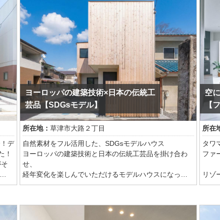
抜けは圧巻です。
商談モデルハウスにつき2026年１０月まで見学可能
ヨーロッパの建築技術×日本の伝統工
空
芸品【SDGsモデル】
【
所在地：
草津市大路２丁目
所在
分！デ
自然素材をフル活用した、SDGsモデルハウス
タワ
た！
ヨーロッパの建築技術と日本の伝統工芸品を掛け合わ
ファ
がそ
せ、
経年変化を楽しんでいただけるモデルハウスになって
リゾ
おります。
ナチ
杉サイディングを使用したインパクトのある外観は、
にふ
リアルな木材を無塗装で使用しているため、経年変化
の要
を楽しんでいただけます
感に