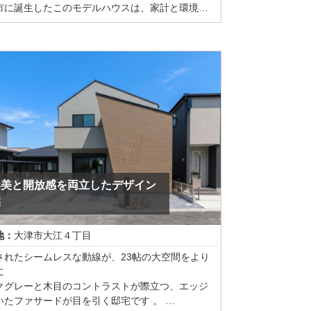
市に誕生したこのモデルハウスは、家計と環境に
い仕様。等身大の暮らしをイメージできる「リア
イズ」の住まいだ。
ーのアクセントウォールがモダンな雰囲気を演出
広々としたLDK。仕切りのない大空間は視線が奥ま
け、実際の面積以上の開放感を味わえる。
、共働き世帯に嬉しい「家事ラク動線」にも注目
い。キッチンから水回りへスムーズに繋がる回遊
や、適材適所に配した大容量の収納など、日々の
を軽減する工夫が満載だ。内装は素材感にこだわ
落ち着きのある上質なデザインで統一されてい
形美と開放感を両立したデザイン
宅
分たちらしい暮らし」を具体化したい方は、ぜひ
地：
大津市大江４丁目
現地へ。写真だけでは伝わらない断熱性や、無垢
の心地よさを肌で感じてほしい。北欧モダンな家
されたシームレスな動線が、23帖の大空間をより
インテリアもお楽しみください。
に
クグレーと木目のコントラストが際立つ、エッジ
いたファサードが目を引く邸宅です 。