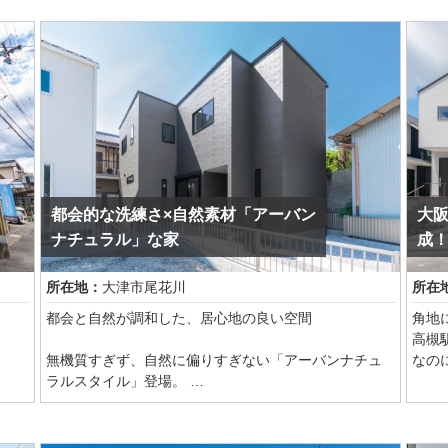
コーディネート
代的
家具
を存分に味わうための住まいがあります。
上が
シンプルで機能性を重視した、実用的なデザインです
ない
感と
空間を余すことなく活用し、家具も含めたトータルコ
グレ
ーディネート
締ま
ファ
ミッドセンチュリーモダンの建築では、人工物と自然
色だ
な座
の融合が重要とされています。観葉植物や、自然モチ
でも
ムを
ーフの時計や照明、大きな窓から自然が見える場合
は、その景色を引き立てるようなインテリアカラーを
玄関
選ぶと、雰囲気作りの助けになります
照明
たペ
都会的な洗練さ×自然素材「アーバン
大
クな
担当IC:小原
イン
ナチュラル」な家
成
都アン
STペ
所在地：
大津市尾花川
所在
ST
ザイ
都会と自然が調和した、居心地の良い空間
角地
です
高槻
無機質すぎず、自然に偏りすぎない「アーバンナチュ
なの
ラルスタイル」登場。
わせ
ダークトーンでカッコよくまとめた色に木目を入れ、
全棟
調和した心地よい空間を実現いたしました。
視界を広げてくれるLDK天井も木目クロスと階段の吹き