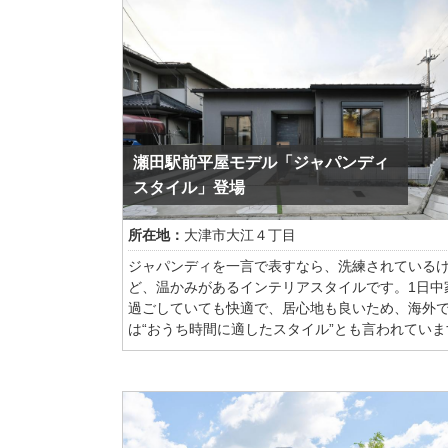
瀬田駅前平屋モデル「ジャパンディ
スタイル」登場
所在地：
大津市大江４丁目
ジャパンディを一言で表すなら、洗練されている
ど、温かみがあるインテリアスタイルです。1日中
過ごしていても快適で、居心地も良いため、海外
は“おうち時間に適したスタイル”とも言われていま
ポイントは、必要なものだけに囲まれたシンプル
間で、自然を無駄にせず上手に利用して大切にす
心。
温かみがある中にも、プロの魂が込められた巧み
ザインや異素材の組み合わせで飽きのこないコー