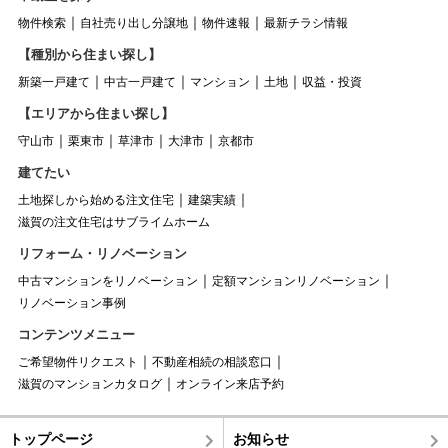
物件検索
自社売り出し分譲地
物件速報
最新チラシ情報
【種別から住まい探し】
新築一戸建て
中古一戸建て
マンション
土地
収益・投資
【エリアから住まい探し】
守山市
栗東市
草津市
大津市
京都市
建てたい
土地探しから始める注文住宅
建築実績
滋賀の注文住宅はサブライムホーム
リフォーム・リノベーション
中古マンションをリノベーション
定額マンションリノベーション
リノベーション事例
コンテンツメニュー
ご希望物件リクエスト
不動産相続の相談窓口
滋賀のマンションカタログ
オンライン来店予約
トップページ
お知らせ