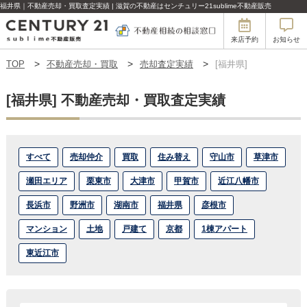
福井県｜不動産売却・買取査定実績 | 滋賀の不動産はセンチュリー21sublime不動産販売
来店予約
お知らせ
TOP
不動産売却・買取
売却査定実績
[福井県]
[福井県] 不動産売却・買取査定実績
すべて
売却仲介
買取
住み替え
守山市
草津市
瀬田エリア
栗東市
大津市
甲賀市
近江八幡市
長浜市
野洲市
湖南市
福井県
彦根市
マンション
土地
戸建て
京都
1棟アパート
東近江市