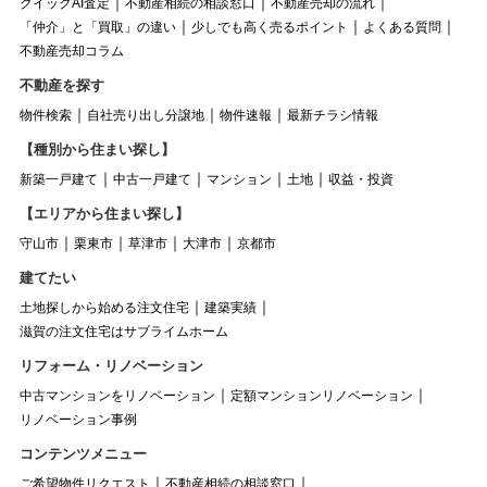
クイックAI査定
不動産相続の相談窓口
不動産売却の流れ
「仲介」と「買取」の違い
少しでも高く売るポイント
よくある質問
不動産売却コラム
不動産を探す
物件検索
自社売り出し分譲地
物件速報
最新チラシ情報
【種別から住まい探し】
新築一戸建て
中古一戸建て
マンション
土地
収益・投資
【エリアから住まい探し】
守山市
栗東市
草津市
大津市
京都市
建てたい
土地探しから始める注文住宅
建築実績
滋賀の注文住宅はサブライムホーム
リフォーム・リノベーション
中古マンションをリノベーション
定額マンションリノベーション
リノベーション事例
コンテンツメニュー
ご希望物件リクエスト
不動産相続の相談窓口