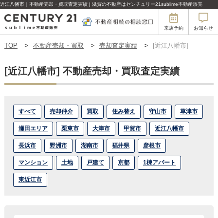
近江八幡市｜不動産売却・買取査定実績 | 滋賀の不動産はセンチュリー21sublime不動産販売
来店予約
お知らせ
TOP
不動産売却・買取
売却査定実績
[近江八幡市]
[近江八幡市] 不動産売却・買取査定実績
すべて
売却仲介
買取
住み替え
守山市
草津市
瀬田エリア
栗東市
大津市
甲賀市
近江八幡市
長浜市
野洲市
湖南市
福井県
彦根市
マンション
土地
戸建て
京都
1棟アパート
東近江市