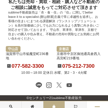
私たちは売却・買取・相続・購入など不動産の
ご相談に誠意をもってご対応させて頂きます
sublime不動産販売は「衣・食・住」の『住』に関してbetter
leave it to a specialist.(餅は餅屋)主義で常に卓越性を追求し、お
客様の住まいにまつわる課題解決（ワンストップソリューショ
ン）＆高付加価値に少しでもお力になれるよう真摯に向き合いご
対応させて頂いております。 守山市、草津市、草津市、京都で
住まいの購入や住み替え、不動産の売却や買取などお気軽にお問
い合わせください。
守山店
京都店
滋賀県守山市焔魔堂町236番
京都市中京区御池通高倉西入
地
高宮町219番地
077-582-3300
075-212-7300
10:00～18:00 定休日:水曜、第2・3・4火曜
©センチュリー21sublime不動産販売