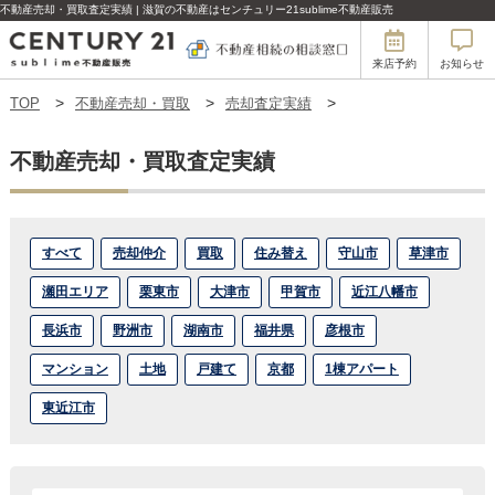
不動産売却・買取査定実績 | 滋賀の不動産はセンチュリー21sublime不動産販売
来店予約
お知らせ
TOP
不動産売却・買取
売却査定実績
不動産売却・買取査定実績
すべて
売却仲介
買取
住み替え
守山市
草津市
瀬田エリア
栗東市
大津市
甲賀市
近江八幡市
長浜市
野洲市
湖南市
福井県
彦根市
マンション
土地
戸建て
京都
1棟アパート
東近江市