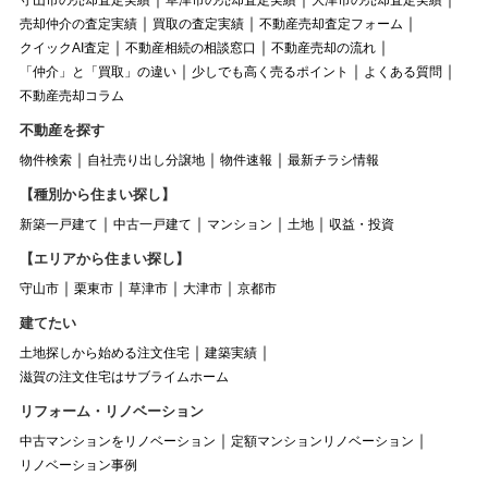
売却仲介の査定実績
買取の査定実績
不動産売却査定フォーム
クイックAI査定
不動産相続の相談窓口
不動産売却の流れ
「仲介」と「買取」の違い
少しでも高く売るポイント
よくある質問
不動産売却コラム
不動産を探す
物件検索
自社売り出し分譲地
物件速報
最新チラシ情報
【種別から住まい探し】
新築一戸建て
中古一戸建て
マンション
土地
収益・投資
【エリアから住まい探し】
守山市
栗東市
草津市
大津市
京都市
建てたい
土地探しから始める注文住宅
建築実績
滋賀の注文住宅はサブライムホーム
リフォーム・リノベーション
中古マンションをリノベーション
定額マンションリノベーション
リノベーション事例