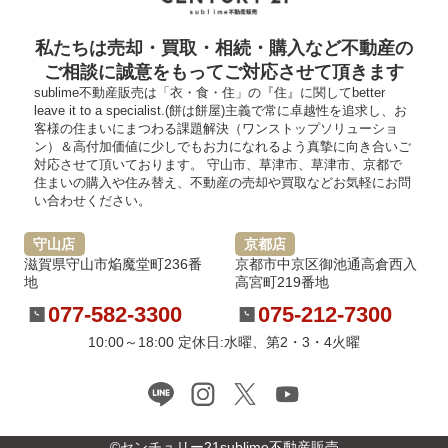
私たちは売却・買取・相続・購入など不動産の
ご相談に誠意をもってご対応させて頂きます
sublime不動産販売は「衣・食・住」の『住』に関してbetter
leave it to a specialist.(餅は餅屋)主義で常に卓越性を追求し、お
客様の住まいにまつわる課題解決（ワンストップソリューショ
ン）＆高付加価値に少しでもお力になれるよう真摯に向き合いご
対応させて頂いております。 守山市、草津市、草津市、京都で
住まいの購入や住み替え、不動産の売却や買取などお気軽にお問
い合わせください。
守山店
京都店
滋賀県守山市焔魔堂町236番
京都市中京区御池通高倉西入
地
高宮町219番地
077-582-3300
075-212-7300
10:00～18:00 定休日:水曜、第2・3・4火曜
©センチュリー21sublime不動産販売