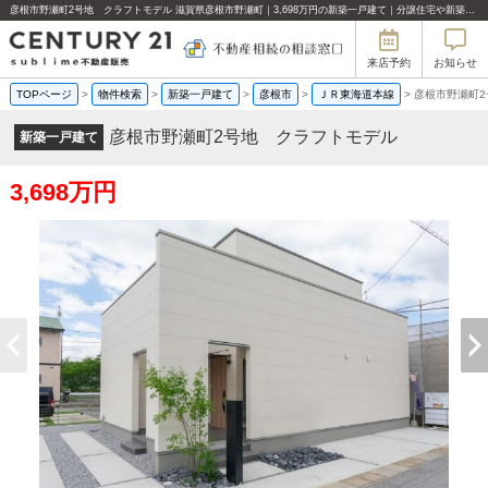
彦根市野瀬町2号地 クラフトモデル 滋賀県彦根市野瀬町｜3,698万円の新築一戸建て｜分譲住宅や新築物件｜センチュリー21sublime不動産販売
来店予約
お知らせ
TOPページ
>
物件検索
>
新築一戸建て
>
彦根市
>
ＪＲ東海道本線
>
彦根市野瀬町
彦根市野瀬町2号地 クラフトモデル
新築一戸建て
3,698万円