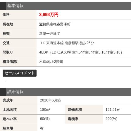
基本情報
3,698万円
価格
所在地
滋賀県彦根市野瀬町
種類
新築一戸建て
交通
ＪＲ東海道本線 南彦根駅 徒歩25分
間取り
4LDK（LDK19.63/和室4.5/洋室8/洋室5.18/洋室5.18）
構造/階数
木造/地上2階建
セールスコメント
-
詳細情報
完成年
2026年6月築
土地面積
180m²
建物面積
121.51㎡
60(%)
200(%)
建ぺい率
容積率
駐車場
有