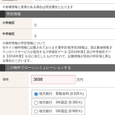
※各種情報と差異がある場合は現況優先となります
学区情報
小学校区
()
中学校区
()
※物件情報の学区情報について
当サイト物件情報に記載されております通学区域(学区)情報は、国土数値情報ダ
ウンロードサービスが提供する小学校区データ【2016年度】及び中学校区デー
タ【2016年度】を元に加工したものですので、記載情報が現在の学区域と異な
る場合がございます。
この物件でローンシミュレーションする
価格
万円
地方銀行 変動金利 (0.625％)
地方銀行 3年固定 (0.350％)
地方銀行 5年固定 (0.800％)