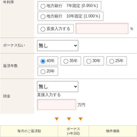
年利率
地方銀行 7年固定 (0.950％)
地方銀行 10年固定 (1.000％)
直接入力する
％
ボーナス払い
40年
35年
30年
25年
返済年数
20年
直接入力する
頭金
万円
ボーナス
毎月のご返済額
物件価格
(×年2回)