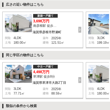
広さの近い物件はこちら
新築一戸建て
3,698万円
南彦根駅 徒歩25分
滋賀県彦根市野瀬町
4LDK
3LDK
間取
築年
2025年
間取
土地
180.00㎡
建物
121.51㎡
土地
199.19㎡
同じ学区の物件はこちら
中古一戸建て
4,498万円
草津駅 徒歩8分
滋賀県草津市大路2丁目
3LDK
4LDK
間取
築年
2025年
間取
土地
77.71㎡
建物
88.59㎡
土地
180.00㎡
類似の条件から検索