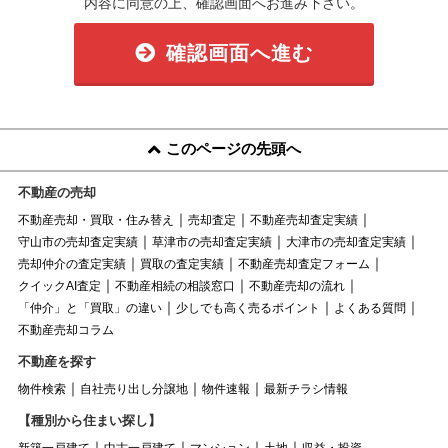
内容に同意の上、確認画面へお進み下さい。
確認画面へ進む
このページの先頭へ
不動産の売却
不動産売却・買取・住み替え
売却査定
不動産売却査定実績
守山市の売却査定実績
草津市の売却査定実績
大津市の売却査定実績
売却仲介の査定実績
買取の査定実績
不動産売却査定フォーム
クイックAI査定
不動産相続の相談窓口
不動産売却の流れ
「仲介」と「買取」の違い
少しでも高く売るポイント
よくある質問
不動産売却コラム
不動産を探す
物件検索
自社売り出し分譲地
物件速報
最新チラシ情報
【種別から住まい探し】
新築一戸建て
中古一戸建て
マンション
土地
収益・投資