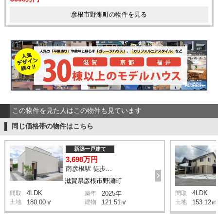
彦根市野瀬町の物件を見る
この物件を見た人はこの物件も見ています
同じ価格帯の物件はこちら
新築一戸建て
3,698万円
南彦根駅 徒歩25分
滋賀県彦根市野瀬町
4LDK
4LDK
間取
築年
2025年
間取
土地
180.00㎡
建物
121.51㎡
土地
153.12㎡