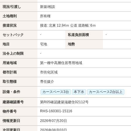
現況/引渡し
新築/相談
土地権利
所有権
接道状況
接道: 北東 12.94ｍ 公道 道路幅: 6ｍ
-
-
セットバック
私道負担面積
地目
宅地
地勢
-
法令上の制限
用途地域
第一種中高層住居専用地域
都市計画
市街化区域
取引態様
専任媒介
設備・条件
カースペース3台
本下水
カースペース2台以上
建築確認番号
第R05確認建築滋建住02112号
RHS-160301-15116
物件番号
情報更新日
2026年07月20日
次回更新日
2026年08月03日