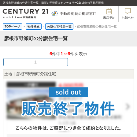
彦根市野瀬町の分譲住宅一覧｜滋賀の不動産はセンチュリー21sublime不動産販売
来店予約
お知らせ
TOPページ
>
物件検索
>
分譲住宅特集一覧
>
彦根市野瀬町の分譲住宅一覧
彦根市野瀬町の分譲住宅一覧
6
1～6
件中
件を表示
1
土地｜彦根市野瀬町分譲住宅