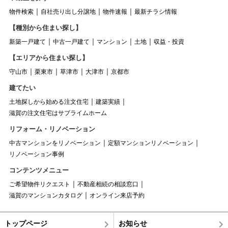
物件検索
自社売り出し分譲地
物件速報
最新チラシ情報
【種別から住まい探し】
新築一戸建て
中古一戸建て
マンション
土地
収益・投資
【エリアから住まい探し】
守山市
栗東市
草津市
大津市
京都市
建てたい
土地探しから始める注文住宅
建築実績
滋賀の注文住宅はサブライムホーム
リフォーム・リノベーション
中古マンションをリノベーション
定額マンションリノベーション
リノベーション事例
コンテンツメニュー
ご希望物件リクエスト
不動産相続の相談窓口
滋賀のマンションカタログ
オンライン来店予約
トップページ
お知らせ