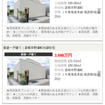
土地面積
180.00m
2
所在地
彦根市野瀬町
交通
ＪＲ東海道本線 南彦根/徒歩
25分
★現状家具プレゼント！ ★開放感のある吹き抜けとシックな内装が魅力
的！ ★こだわりの内装と、重厚感のある外観デザイン！ ★高気密、高断
熱、高耐震、高耐久です！
新築一戸建て｜彦根市野瀬町分譲住宅
新築一戸建て
3,698万円
建物面積
121.51m
2
土地面積
180.00m
2
所在地
彦根市野瀬町
交通
ＪＲ東海道本線 南彦根/徒歩
25分
★現状家具プレゼント！ ★開放感のある吹き抜けとシックな内装が魅力
的！ ★こだわりの内装と、重厚感のある外観デザイン！ ★高気密、高断
熱、高耐震、高耐久です！