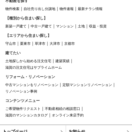
不動産を探す
物件検索
自社売り出し分譲地
物件速報
最新チラシ情報
【種別から住まい探し】
新築一戸建て
中古一戸建て
マンション
土地
収益・投資
【エリアから住まい探し】
守山市
栗東市
草津市
大津市
京都市
建てたい
土地探しから始める注文住宅
建築実績
滋賀の注文住宅はサブライムホーム
リフォーム・リノベーション
中古マンションをリノベーション
定額マンションリノベーション
リノベーション事例
コンテンツメニュー
ご希望物件リクエスト
不動産相続の相談窓口
滋賀のマンションカタログ
オンライン来店予約
トップページ
お知らせ