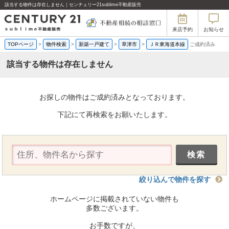
該当する物件は存在しません｜センチュリー21sublime不動産販売
来店予約
お知らせ
TOPページ
>
物件検索
>
新築一戸建て
>
草津市
>
ＪＲ東海道本線
ご成約済み
該当する物件は存在しません
お探しの物件はご成約済みとなっております。
下記にて再検索をお願いたします。
絞り込んで物件を探す
ホームページに掲載されていない物件も
多数ございます。
お手数ですが、