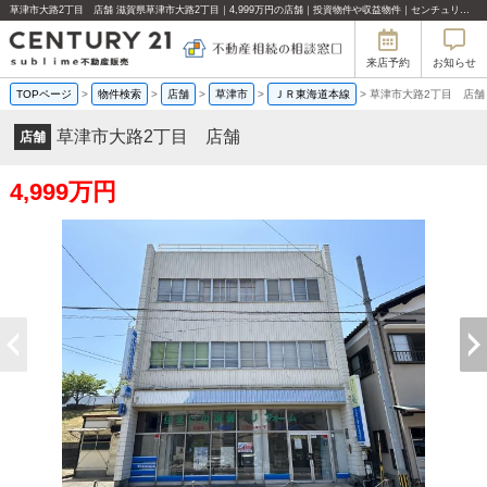
草津市大路2丁目 店舗 滋賀県草津市大路2丁目｜4,999万円の店舗｜投資物件や収益物件｜センチュリー21sublime不動産販売
来店予約
お知らせ
TOPページ
>
物件検索
>
店舗
>
草津市
>
ＪＲ東海道本線
>
草津市大路2丁目 店舗
草津市大路2丁目 店舗
店舗
4,999万円