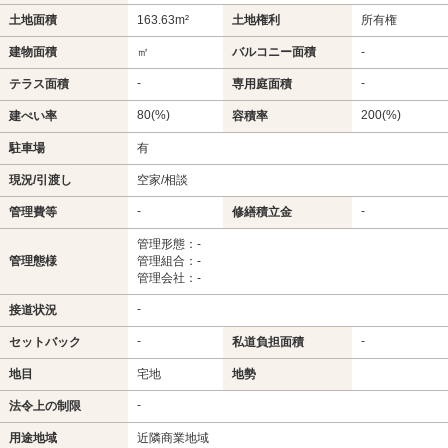
土地面積
163.63m²
土地権利
所有権
建物面積
㎡
バルコニー面積
-
-
-
テラス面積
専用庭面積
80(%)
200(%)
建ぺい率
容積率
駐車場
有
現況/引渡し
空家/相談
-
-
管理費等
修繕積立金
管理形態：-
管理態様
管理組合：-
管理会社：-
-
接道状況
-
-
セットバック
私道負担面積
地目
宅地
地勢
-
法令上の制限
用途地域
近隣商業地域