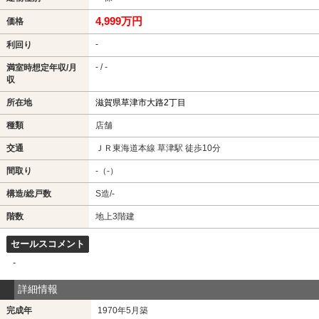
4,999万円
価格
-
利回り
- / -
満室時想定年収/月
収
所在地
滋賀県草津市大路2丁目
種類
店舗
交通
ＪＲ東海道本線 草津駅 徒歩10分
間取り
-（-）
構造/総戸数
S造/-
階数
地上3階建
セールスコメント
-
詳細情報
完成年
1970年5月築