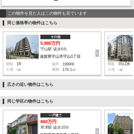
この物件を見た人はこの物件も見ています
同じ価格帯の物件はこちら
その他
5,980万円
守山駅 徒歩6分
滋賀県守山市守山1丁目
1R
3SLDK
間取
築年
1999年
間取
土地
-㎡
建物
176.1㎡
土地
-㎡
広さの近い物件はこちら
同じ学区の物件はこちら
一戸建て
660万円
草津駅 徒歩10分