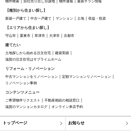
物件検索
自社売り出し分譲地
物件速報
最新チラシ情報
【種別から住まい探し】
新築一戸建て
中古一戸建て
マンション
土地
収益・投資
【エリアから住まい探し】
守山市
栗東市
草津市
大津市
京都市
建てたい
土地探しから始める注文住宅
建築実績
滋賀の注文住宅はサブライムホーム
リフォーム・リノベーション
中古マンションをリノベーション
定額マンションリノベーション
リノベーション事例
コンテンツメニュー
ご希望物件リクエスト
不動産相続の相談窓口
滋賀のマンションカタログ
オンライン来店予約
トップページ
お知らせ