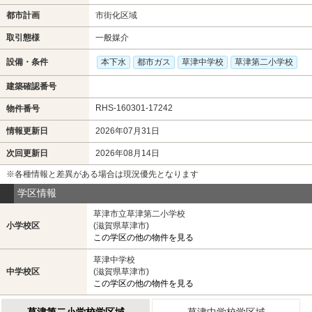
都市計画
市街化区域
取引態様
一般媒介
設備・条件
本下水
都市ガス
草津中学校
草津第二小学校
建築確認番号
RHS-160301-17242
物件番号
情報更新日
2026年07月31日
次回更新日
2026年08月14日
※各種情報と差異がある場合は現況優先となります
学区情報
草津市立草津第二小学校
小学校区
(滋賀県草津市)
この学区の他の物件を見る
草津中学校
中学校区
(滋賀県草津市)
この学区の他の物件を見る