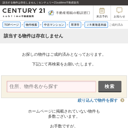
該当する物件は存在しません｜センチュリー21sublime不動産販売
来店予約
お知らせ
TOPページ
>
物件検索
>
中古マンション
>
草津市
>
ＪＲ東海道本線
ご成約済み
該当する物件は存在しません
お探しの物件はご成約済みとなっております。
下記にて再検索をお願いたします。
絞り込んで物件を探す
ホームページに掲載されていない物件も
多数ございます。
お手数ですが、