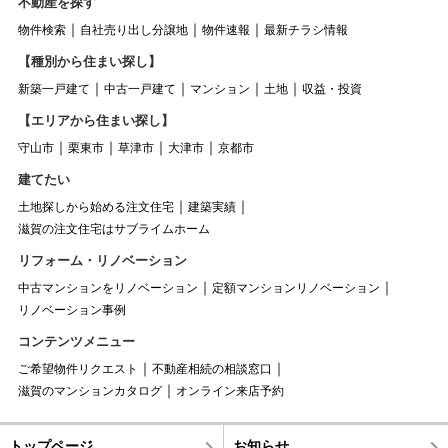
不動産を探す
物件検索
自社売り出し分譲地
物件速報
最新チラシ情報
【種別から住まい探し】
新築一戸建て
中古一戸建て
マンション
土地
収益・投資
【エリアから住まい探し】
守山市
栗東市
草津市
大津市
京都市
建てたい
土地探しから始める注文住宅
建築実績
滋賀の注文住宅はサブライムホーム
リフォーム・リノベーション
中古マンションをリノベーション
定額マンションリノベーション
リノベーション事例
コンテンツメニュー
ご希望物件リクエスト
不動産相続の相談窓口
滋賀のマンションカタログ
オンライン来店予約
トップページ
お知らせ