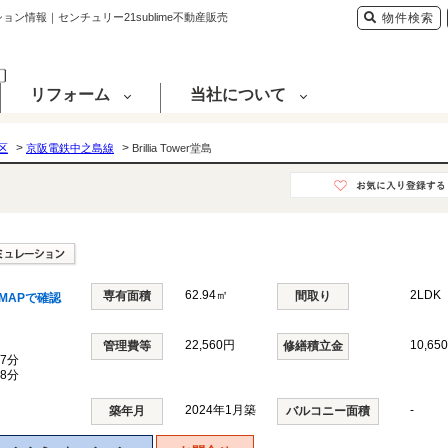
ンション情報｜センチュリー21sublime不動産販売
物件検索
リフォーム
当社について
>
>
区
京阪電鉄中之島線
Brillia Tower堂島
62.94㎡
2LDK
専有面積
間取り
MAPで確認
22,560円
10,65
管理費等
修繕積立金
7分
8分
2024年1月築
-
築年月
バルコニー面積