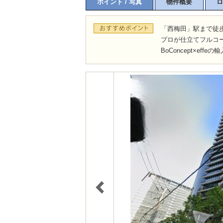
ポイント / 写真
物件概要
ロ
「西梅田」駅まで徒
プロが仕立てフルコ
BoConcept×ef