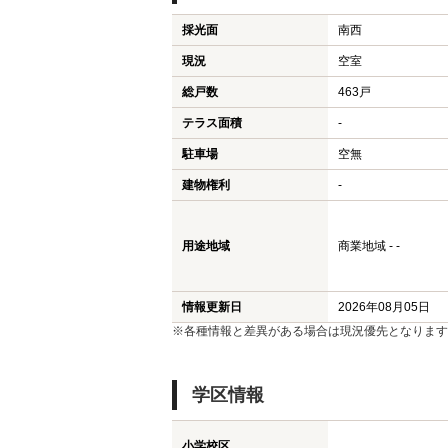
採光面
南西
現況
空室
総戸数
463戸
テラス面積
-
駐車場
空無
建物権利
-
用途地域
商業地域 - -
情報更新日
2026年08月05日
※各種情報と差異がある場合は現況優先となります
学区情報
小学校区