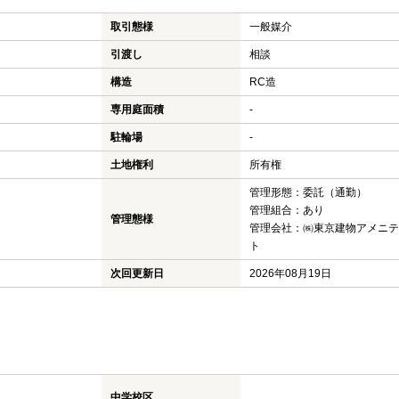
取引態様
一般媒介
引渡し
相談
構造
RC造
専用庭面積
-
駐輪場
-
土地権利
所有権
管理形態：委託（通勤）
管理組合：あり
管理態様
管理会社：㈱東京建物アメニテ
ト
次回更新日
2026年08月19日
中学校区