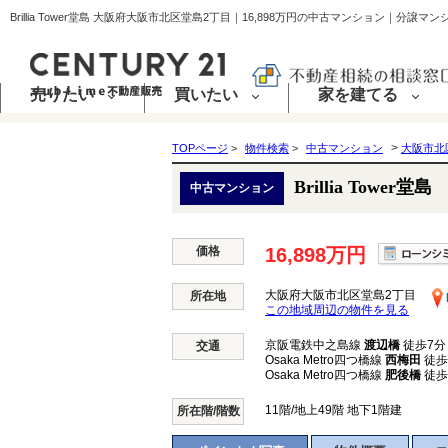
Brillia Tower堂島 大阪府大阪市北区堂島2丁目｜16,898万円の中古マンション｜分譲マ
売りたい
買いたい
家を建てる
>
TOPページ
>
物件検索
>
中古マンション
大阪市北
Brillia Tower堂島
中古マンション
価格
16,898万円
大阪府大阪市北区堂島2丁目
所在地
この地域周辺の物件を見る
京阪電鉄中之島線
渡辺橋
徒歩7分
交通
Osaka Metro四つ橋線
西梅田
徒歩
Osaka Metro四つ橋線
肥後橋
徒歩
11階/地上49階 地下1階建
所在階/階数