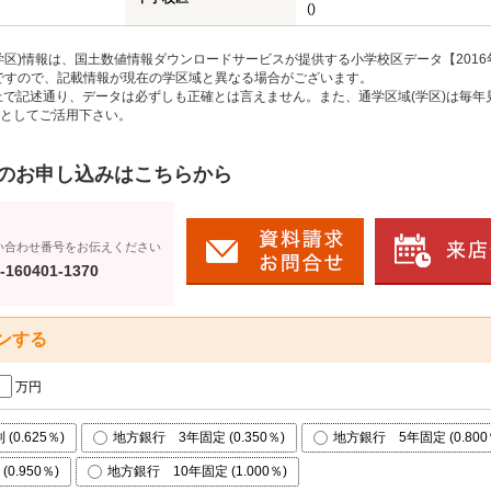
()
区)情報は、国土数値情報ダウンロードサービスが提供する小学校区データ【2016
のですので、記載情報が現在の学区域と異なる場合がございます。
上で記述通り、データは必ずしも正確とは言えません。また、通学区域(学区)は毎年
としてご活用下さい。
のお申し込みはこちらから
い合わせ番号をお伝えください
-160401-1370
ンする
万円
0.625％)
地方銀行 3年固定 (0.350％)
地方銀行 5年固定 (0.800
0.950％)
地方銀行 10年固定 (1.000％)