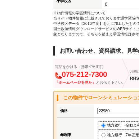
小学校区
()
※物件情報の学区情報について
当サイト物件情報に記載されております通学区域(学
中学校区データ【2016年度】を元に加工したも
国土数値情報ダウンロードサービスのWEBサイト
象となりますので、そちらを踏まえ学区情報は参考
お問い合わせ、資料請求、見学
電話をかける（携帯･PHS可）
お問
075-212-7300
RHS
「ホームページを見た」
とお伝え下さい。
この物件でローンシミュレーショ
価格
地方銀行 変動金利 (
年利率
地方銀行 7年固定 (