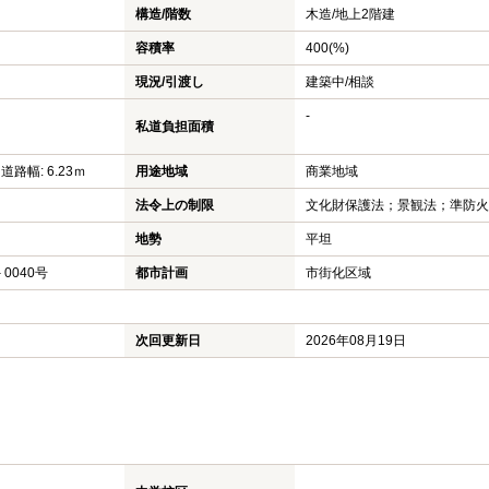
構造/階数
木造/
地上2階建
容積率
400(%)
現況/引渡し
建築中/相談
-
私道負担面積
 道路幅: 6.23ｍ
用途地域
商業地域
法令上の制限
文化財保護法；景観法；準防火
地勢
平坦
－0040号
都市計画
市街化区域
次回更新日
2026年08月19日