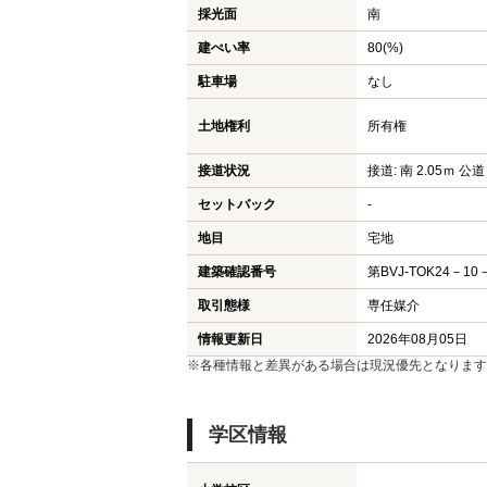
採光面
南
建ぺい率
80(%)
駐車場
なし
土地権利
所有権
接道状況
接道: 南 2.05ｍ 公道
セットバック
-
地目
宅地
建築確認番号
第BVJ-TOK24－10
取引態様
専任媒介
情報更新日
2026年08月05日
※各種情報と差異がある場合は現況優先となります
学区情報