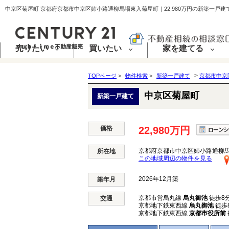
売りたい
買いたい
家を建てる
>
TOPページ
>
物件検索
>
新築一戸建て
京都市中京
中京区菊屋町
新築一戸建て
価格
22,980万円
京都府京都市中京区姉小路通柳
所在地
この地域周辺の物件を見る
2026年12月築
築年月
京都市営烏丸線
烏丸御池
徒歩8
交通
京都地下鉄東西線
烏丸御池
徒歩
京都地下鉄東西線
京都市役所前