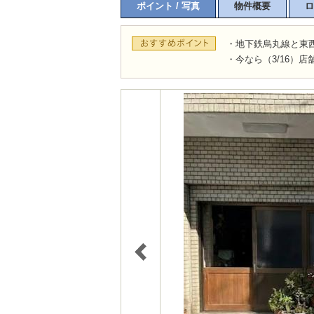
ポイント / 写真
物件概要
ロ
・地下鉄烏丸線と東西
・今なら（3/16）