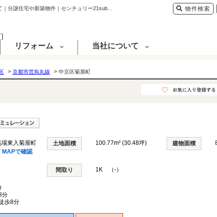
中京区菊屋町 京都府京都市中京区姉小路通柳馬場東入菊屋町｜22,980万円の新築一戸建て｜分譲住宅や新築物件｜センチュリー21sublime不動産販売
物件検索
リフォーム
当社について
>
>
区
京都市営烏丸線
中京区菊屋町
馬場東入菊屋町
100.77m² (30.48坪)
土地面積
建物面積
MAPで確認
1K （-）
間取り
分
8分
徒歩8分