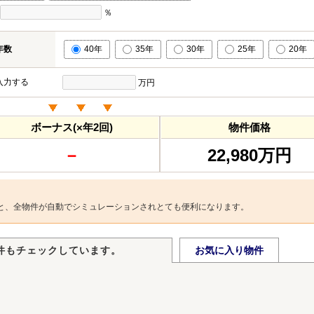
％
年数
40年
35年
30年
25年
20年
入力する
万円
ボーナス(×年2回)
物件価格
－
22,980万円
と、全物件が自動でシミュレーションされとても便利になります。
件もチェックしています。
お気に入り物件