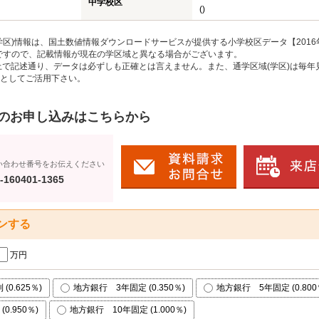
中学校区
()
区)情報は、国土数値情報ダウンロードサービスが提供する小学校区データ【2016
のですので、記載情報が現在の学区域と異なる場合がございます。
上で記述通り、データは必ずしも正確とは言えません。また、通学区域(学区)は毎年
としてご活用下さい。
のお申し込みはこちらから
い合わせ番号をお伝えください
-160401-1365
ンする
万円
0.625％)
地方銀行 3年固定 (0.350％)
地方銀行 5年固定 (0.800
0.950％)
地方銀行 10年固定 (1.000％)