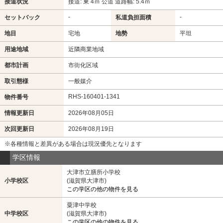
接道状況
接道: 東 4ｍ 公道 道路幅: 5.4ｍ
-
-
セットバック
私道負担面積
地目
宅地
地勢
平坦
用途地域
近隣商業地域
都市計画
市街化区域
取引態様
一般媒介
RHS-160401-1341
物件番号
情報更新日
2026年08月05日
次回更新日
2026年08月19日
※各種情報と差異がある場合は現況優先となります
学区情報
大津市立膳所小学校
小学校区
(滋賀県大津市)
この学区の他の物件を見る
粟津中学校
中学校区
(滋賀県大津市)
この学区の他の物件を見る