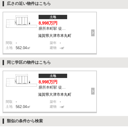
広さの近い物件はこちら
土地
8,998万円
膳所本町駅 徒歩4分
滋賀県大津市本丸町
-
-
間取
築年
土地
562.04㎡
建物
-㎡
同じ学区の物件はこちら
土地
8,998万円
膳所本町駅 徒歩4分
滋賀県大津市本丸町
-
-
間取
築年
土地
562.04㎡
建物
-㎡
類似の条件から検索