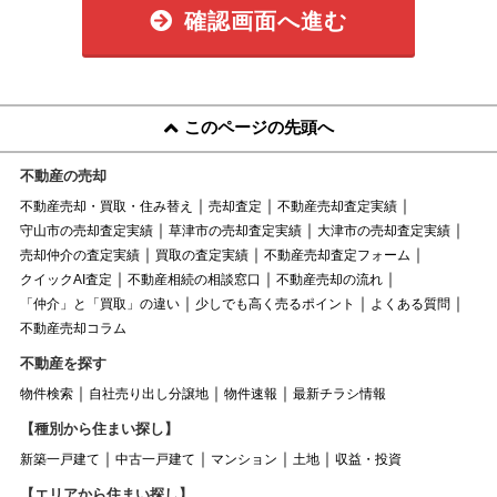
確認画面へ進む
このページの先頭へ
不動産の売却
不動産売却・買取・住み替え
売却査定
不動産売却査定実績
守山市の売却査定実績
草津市の売却査定実績
大津市の売却査定実績
売却仲介の査定実績
買取の査定実績
不動産売却査定フォーム
クイックAI査定
不動産相続の相談窓口
不動産売却の流れ
「仲介」と「買取」の違い
少しでも高く売るポイント
よくある質問
不動産売却コラム
不動産を探す
物件検索
自社売り出し分譲地
物件速報
最新チラシ情報
【種別から住まい探し】
新築一戸建て
中古一戸建て
マンション
土地
収益・投資
【エリアから住まい探し】