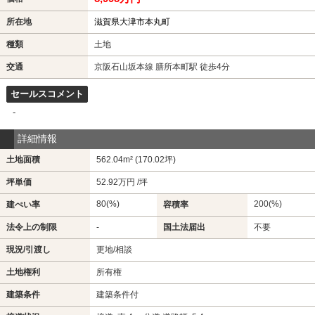
所在地
滋賀県大津市本丸町
種類
土地
交通
京阪石山坂本線 膳所本町駅 徒歩4分
セールスコメント
-
詳細情報
土地面積
562.04m² (170.02坪)
坪単価
52.92万円 /坪
80(%)
200(%)
建ぺい率
容積率
法令上の制限
-
国土法届出
不要
現況/引渡し
更地/相談
土地権利
所有権
建築条件
建築条件付