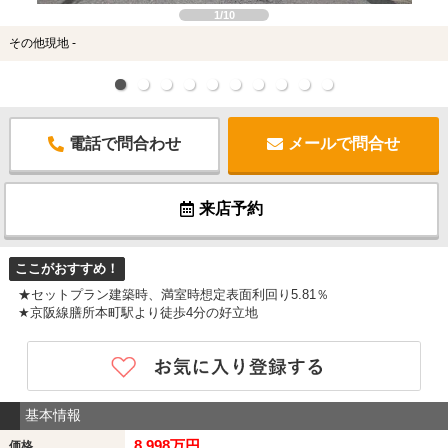
1/10
その他現地 -
電話で問合わせ
メールで問合せ
来店予約
ここがおすすめ！
★セットプラン建築時、満室時想定表面利回り5.81％
★京阪線膳所本町駅より徒歩4分の好立地
基本情報
8,998万円
価格