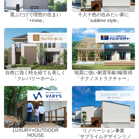
選ぶだけで理想の住まい
十人十色の住みたい家に
「+mine」
「sublime style」
自然に強く時を経ても美しく
地震に強い耐震等級3級取得
「クレバリーホーム」
「テクノストラクチャー」
LUXURY×OUTDOOR
リノベーション事業
HOUSE
「サブライムデザインリノ