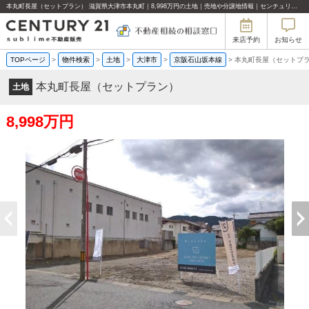
本丸町長屋（セットプラン） 滋賀県大津市本丸町｜8,998万円の土地｜売地や分譲地情報｜センチュリー21sublime不動産販売
来店予約
お知らせ
TOPページ
>
物件検索
>
土地
>
大津市
>
京阪石山坂本線
>
本丸町長屋（セットプ
本丸町長屋（セットプラン）
土地
8,998万円