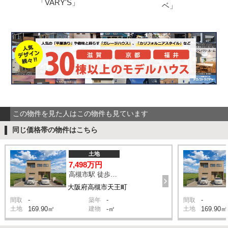
「VARY'S」
ベ」
この物件を見た人はこの物件も見ています
同じ価格帯の物件はこちら
土地
7,498万円
高槻市駅 徒歩13分
大阪府高槻市天王町
-
-
-
間取
築年
間取
土地
169.90㎡
建物
-㎡
土地
169.90㎡