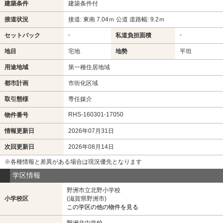
建築条件
建築条件付
接道状況
接道: 東南 7.04ｍ 公道 道路幅: 9.2ｍ
-
-
セットバック
私道負担面積
地目
宅地
地勢
平坦
用途地域
第一種住居地域
都市計画
市街化区域
取引態様
専任媒介
RHS-160301-17050
物件番号
情報更新日
2026年07月31日
次回更新日
2026年08月14日
※各種情報と差異がある場合は現況優先となります
学区情報
野洲市立北野小学校
小学校区
(滋賀県野洲市)
この学区の他の物件を見る