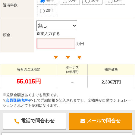
40年
35年
30年
25年
返済年数
20年
直接入力する
頭金
万円
ボーナス
毎月のご返済額
物件価格
(×年2回)
55,015円
－
2,336万円
※返済金額はあくまでも目安です。
※
会員登録(無料)
をして詳細情報を記入されますと、全物件が自動でシミュレー
ションされとても便利になります。
電話で問合わせ
メールで問合せ