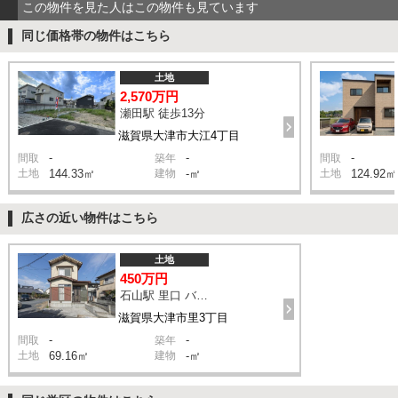
この物件を見た人はこの物件も見ています
同じ価格帯の物件はこちら
土地
2,570万円
瀬田駅 徒歩13分
滋賀県大津市大江4丁目
-
-
-
間取
築年
間取
土地
144.33㎡
建物
-㎡
土地
124.92㎡
広さの近い物件はこちら
土地
450万円
石山駅 里口 バス20分 停歩3分
滋賀県大津市里3丁目
-
-
間取
築年
土地
69.16㎡
建物
-㎡