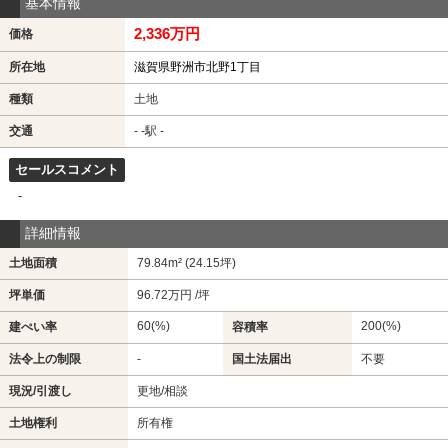
基本情報
2,336万円
価格
所在地
滋賀県野洲市北野1丁目
種類
土地
交通
- -駅 -
セールスコメント
-
詳細情報
土地面積
79.84m² (24.15坪)
坪単価
96.72万円 /坪
60(%)
200(%)
建ぺい率
容積率
法令上の制限
-
国土法届出
不要
現況/引渡し
更地/相談
土地権利
所有権