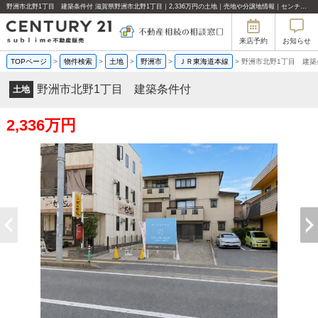
野洲市北野1丁目 建築条件付 滋賀県野洲市北野1丁目｜2,336万円の土地｜売地や分譲地情報｜センチュリー21sublime不動産販売
来店予約
お知らせ
TOPページ
>
物件検索
>
土地
>
野洲市
>
ＪＲ東海道本線
>
野洲市北野1丁目 建築
野洲市北野1丁目 建築条件付
土地
2,336万円