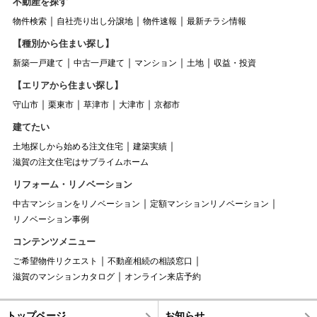
不動産を探す
物件検索
自社売り出し分譲地
物件速報
最新チラシ情報
【種別から住まい探し】
新築一戸建て
中古一戸建て
マンション
土地
収益・投資
【エリアから住まい探し】
守山市
栗東市
草津市
大津市
京都市
建てたい
土地探しから始める注文住宅
建築実績
滋賀の注文住宅はサブライムホーム
リフォーム・リノベーション
中古マンションをリノベーション
定額マンションリノベーション
リノベーション事例
コンテンツメニュー
ご希望物件リクエスト
不動産相続の相談窓口
滋賀のマンションカタログ
オンライン来店予約
トップページ
お知らせ