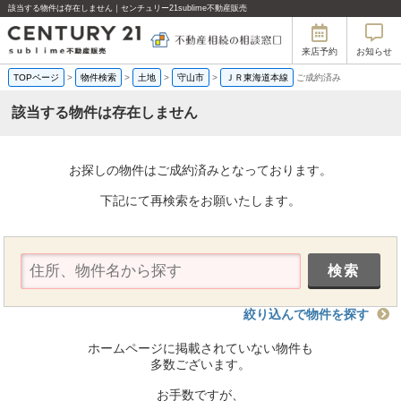
該当する物件は存在しません｜センチュリー21sublime不動産販売
来店予約
お知らせ
TOPページ
>
物件検索
>
土地
>
守山市
>
ＪＲ東海道本線
ご成約済み
該当する物件は存在しません
お探しの物件はご成約済みとなっております。
下記にて再検索をお願いたします。
絞り込んで物件を探す
ホームページに掲載されていない物件も
多数ございます。
お手数ですが、