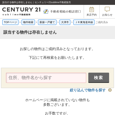
該当する物件は存在しません｜センチュリー21sublime不動産販売
来店予約
お知らせ
TOPページ
>
物件検索
>
新築一戸建て
>
大津市
>
ＪＲ東海道本線
ご成約済み
該当する物件は存在しません
お探しの物件はご成約済みとなっております。
下記にて再検索をお願いたします。
絞り込んで物件を探す
ホームページに掲載されていない物件も
多数ございます。
お手数ですが、