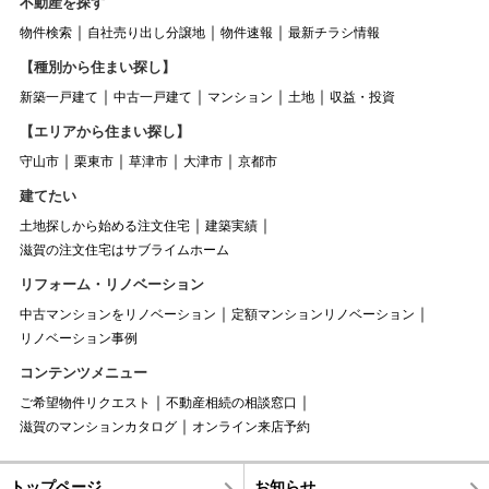
不動産を探す
物件検索
自社売り出し分譲地
物件速報
最新チラシ情報
【種別から住まい探し】
新築一戸建て
中古一戸建て
マンション
土地
収益・投資
【エリアから住まい探し】
守山市
栗東市
草津市
大津市
京都市
建てたい
土地探しから始める注文住宅
建築実績
滋賀の注文住宅はサブライムホーム
リフォーム・リノベーション
中古マンションをリノベーション
定額マンションリノベーション
リノベーション事例
コンテンツメニュー
ご希望物件リクエスト
不動産相続の相談窓口
滋賀のマンションカタログ
オンライン来店予約
トップページ
お知らせ