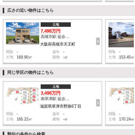
広さの近い物件はこちら
土地
7,498万円
高槻市駅 徒歩13分
大阪府高槻市天王町
-
-
-
間取
築年
間取
土地
169.90㎡
建物
-㎡
土地
153.45㎡
同じ学区の物件はこちら
土地
3,498万円
南草津駅 徒歩10分
滋賀県草津市野路6丁目
-
-
-
間取
築年
間取
土地
165.22㎡
建物
-㎡
土地
170.24㎡
類似の条件から検索