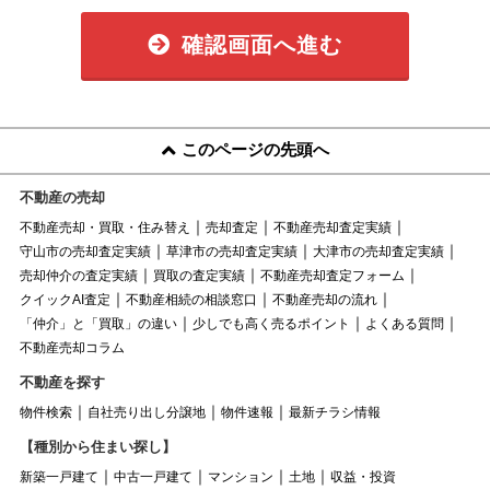
確認画面へ進む
このページの先頭へ
不動産の売却
不動産売却・買取・住み替え
売却査定
不動産売却査定実績
守山市の売却査定実績
草津市の売却査定実績
大津市の売却査定実績
売却仲介の査定実績
買取の査定実績
不動産売却査定フォーム
クイックAI査定
不動産相続の相談窓口
不動産売却の流れ
「仲介」と「買取」の違い
少しでも高く売るポイント
よくある質問
不動産売却コラム
不動産を探す
物件検索
自社売り出し分譲地
物件速報
最新チラシ情報
【種別から住まい探し】
新築一戸建て
中古一戸建て
マンション
土地
収益・投資