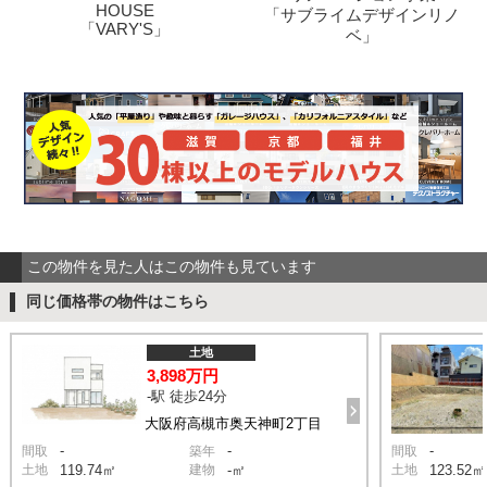
HOUSE
「サブライムデザインリノ
「VARY'S」
ベ」
この物件を見た人はこの物件も見ています
同じ価格帯の物件はこちら
土地
3,898万円
-駅 徒歩24分
大阪府高槻市奥天神町2丁目
-
-
-
間取
築年
間取
土地
119.74㎡
建物
-㎡
土地
123.52㎡