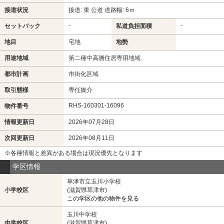
接道状況
接道: 東 公道 道路幅: 6ｍ
-
-
セットバック
私道負担面積
地目
宅地
地勢
用途地域
第二種中高層住居専用地域
都市計画
市街化区域
取引態様
専任媒介
RHS-160301-16096
物件番号
情報更新日
2026年07月28日
次回更新日
2026年08月11日
※各種情報と差異がある場合は現況優先となります
学区情報
草津市立玉川小学校
小学校区
(滋賀県草津市)
この学区の他の物件を見る
玉川中学校
中学校区
(滋賀県草津市)