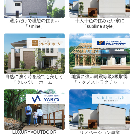
選ぶだけで理想の住まい
十人十色の住みたい家に
「+mine」
「sublime style」
自然に強く時を経ても美しく
地震に強い耐震等級3級取得
「クレバリーホーム」
「テクノストラクチャー」
LUXURY×OUTDOOR
リノベーション事業