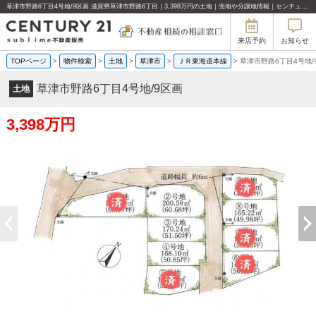
草津市野路6丁目4号地/9区画 滋賀県草津市野路6丁目｜3,398万円の土地｜売地や分譲地情報｜センチュリー21sublime不動産販売
来店予約
お知らせ
TOPページ
>
物件検索
>
土地
>
草津市
>
ＪＲ東海道本線
>
草津市野路6丁目4号地/
草津市野路6丁目4号地/9区画
土地
3,398万円