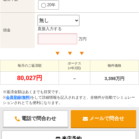
20年
直接入力する
頭金
万円
ボーナス
毎月のご返済額
物件価格
(×年2回)
80,027円
－
3,398万円
※返済金額はあくまでも目安です。
※
会員登録(無料)
をして詳細情報を記入されますと、全物件が自動でシミュレー
ションされとても便利になります。
電話で問合わせ
メールで問合せ
来店予約