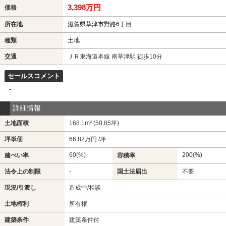
3,398万円
価格
所在地
滋賀県草津市野路6丁目
種類
土地
交通
ＪＲ東海道本線 南草津駅 徒歩10分
セールスコメント
-
詳細情報
土地面積
168.1m² (50.85坪)
坪単価
66.82万円 /坪
60(%)
200(%)
建ぺい率
容積率
法令上の制限
-
国土法届出
不要
現況/引渡し
造成中/相談
土地権利
所有権
建築条件
建築条件付