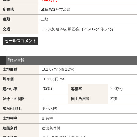
所在地
滋賀県野洲市乙窪
種類
土地
交通
ＪＲ東海道本線 駅 乙窪口 バス14分 停歩6分
セールスコメント
-
詳細情報
土地面積
162.67m² (49.21坪)
坪単価
16.22万円 /坪
70(%)
200(%)
建ぺい率
容積率
法令上の制限
-
国土法届出
不要
現況/引渡し
更地/相談
土地権利
所有権
建築条件
建築条件付