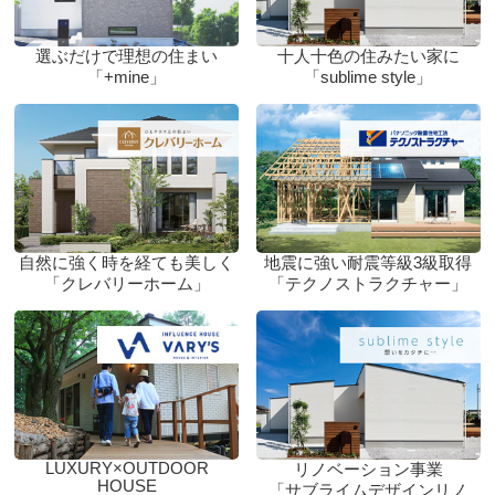
選ぶだけで理想の住まい
十人十色の住みたい家に
「+mine」
「sublime style」
自然に強く時を経ても美しく
地震に強い耐震等級3級取得
「クレバリーホーム」
「テクノストラクチャー」
LUXURY×OUTDOOR
リノベーション事業
HOUSE
「サブライムデザインリノ