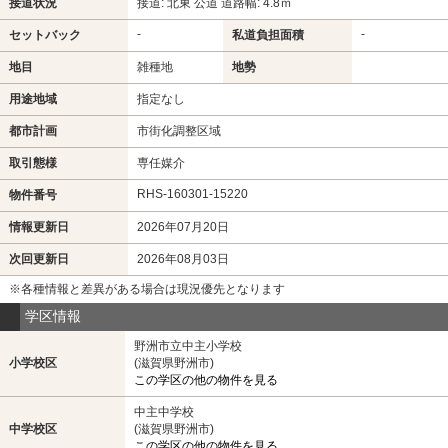
接道状況
接道: 北東 公道 道路幅: 4.8ｍ
-
-
セットバック
私道負担面積
地目
雑種地
地勢
用途地域
指定なし
都市計画
市街化調整区域
取引態様
専任媒介
RHS-160301-15220
物件番号
情報更新日
2026年07月20日
次回更新日
2026年08月03日
※各種情報と差異がある場合は現況優先となります
学区情報
野洲市立中主小学校
小学校区
(滋賀県野洲市)
この学区の他の物件を見る
中主中学校
中学校区
(滋賀県野洲市)
この学区の他の物件を見る