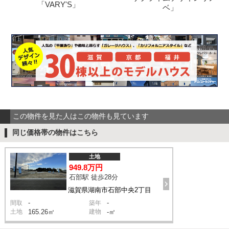
「VARY'S」
ベ」
この物件を見た人はこの物件も見ています
同じ価格帯の物件はこちら
土地
949.8万円
石部駅 徒歩28分
滋賀県湖南市石部中央2丁目
-
-
間取
築年
土地
165.26㎡
建物
-㎡