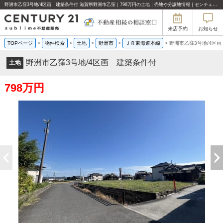
野洲市乙窪3号地/4区画 建築条件付 滋賀県野洲市乙窪｜798万円の土地｜売地や分譲地情報｜センチュリー21sublime不動産販売
来店予約
お知らせ
TOPページ
>
物件検索
>
土地
>
野洲市
>
ＪＲ東海道本線
>
野洲市乙窪3号地/4区
野洲市乙窪3号地/4区画 建築条件付
土地
798万円