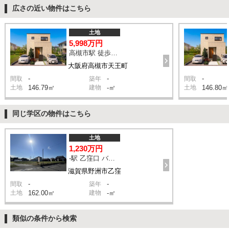
広さの近い物件はこちら
土地
5,998万円
高槻市駅 徒歩13分
大阪府高槻市天王町
-
-
-
間取
築年
間取
土地
146.79㎡
建物
-㎡
土地
146.80㎡
同じ学区の物件はこちら
土地
1,230万円
-駅 乙窪口 バス14分 停歩6分
滋賀県野洲市乙窪
-
-
間取
築年
土地
162.00㎡
建物
-㎡
類似の条件から検索