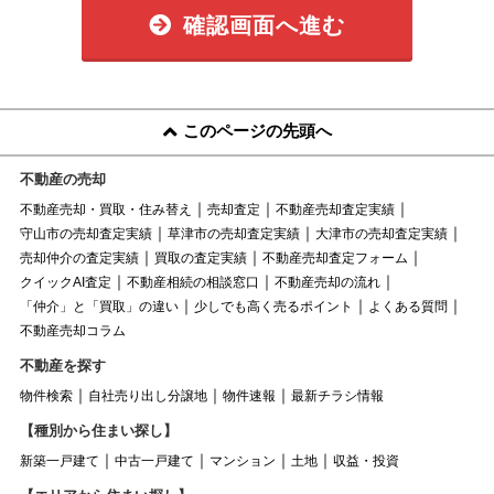
確認画面へ進む
このページの先頭へ
不動産の売却
不動産売却・買取・住み替え
売却査定
不動産売却査定実績
守山市の売却査定実績
草津市の売却査定実績
大津市の売却査定実績
売却仲介の査定実績
買取の査定実績
不動産売却査定フォーム
クイックAI査定
不動産相続の相談窓口
不動産売却の流れ
「仲介」と「買取」の違い
少しでも高く売るポイント
よくある質問
不動産売却コラム
不動産を探す
物件検索
自社売り出し分譲地
物件速報
最新チラシ情報
【種別から住まい探し】
新築一戸建て
中古一戸建て
マンション
土地
収益・投資