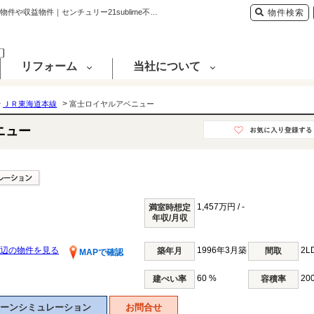
富士ロイヤルアベニュー 滋賀県栗東市霊仙寺6丁目｜18,998万円のマンション１棟｜投資物件や収益物件｜センチュリー21sublime不動産販売
物件検索
リフォーム
当社について
>
>
ＪＲ東海道本線
富士ロイヤルアベニュー
ニュー
1,457万円 / -
満室時想定
年収/月収
辺の物件を見る
1996年3月築
2L
築年月
間取
MAPで確認
60 %
20
建ぺい率
容積率
ーンシミュレーション
お問合せ