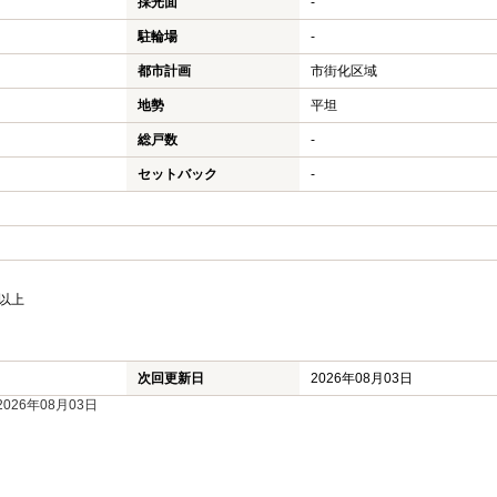
採光面
-
駐輪場
-
都市計画
市街化区域
地勢
平坦
総戸数
-
セットバック
-
以上
次回更新日
2026年08月03日
26年08月03日