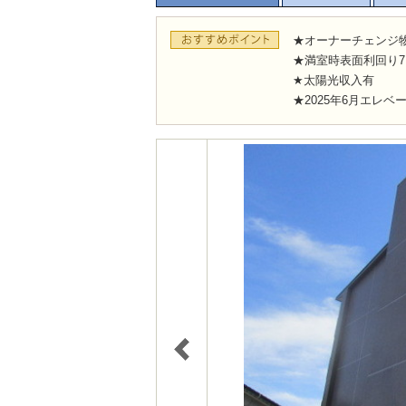
★オーナーチェンジ
★満室時表面利回り7.
★太陽光収入有
★2025年6月エレ