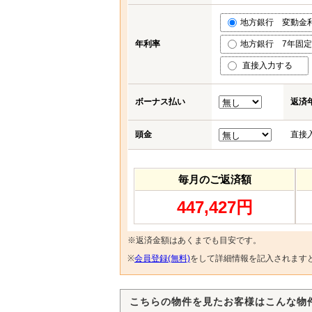
地方銀行 変動金利 (
年利率
地方銀行 7年固定 (
直接入力する
ボーナス払い
返済
頭金
直接
毎月のご返済額
447,427円
※返済金額はあくまでも目安です。
※
会員登録(無料)
をして詳細情報を記入されます
こちらの物件を見たお客様はこんな物