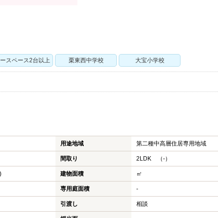
ースペース2台以上
栗東西中学校
大宝小学校
用途地域
第二種中高層住居専用地域
間取り
2LDK （-）
)
建物面積
㎡
専用庭面積
-
引渡し
相談