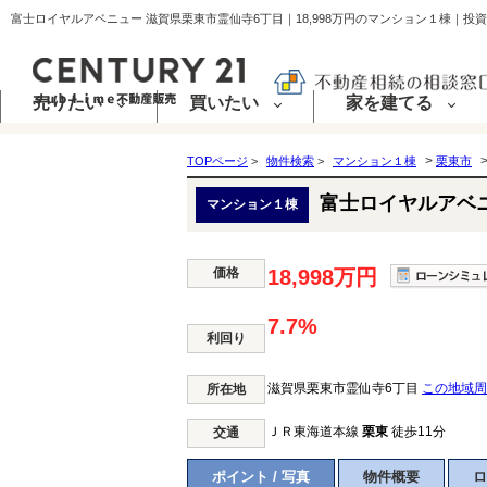
売りたい
買いたい
家を建てる
>
TOPページ
>
物件検索
>
マンション１棟
栗東市
富士ロイヤルアベ
マンション１棟
価格
18,998万円
7.7%
利回り
滋賀県栗東市霊仙寺6丁目
この地域周
所在地
ＪＲ東海道本線
栗東
徒歩11分
交通
ポイント / 写真
物件概要
ロ