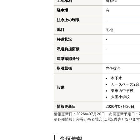
土地権利
所有権
駐車場
有
法令上の制限
-
地目
宅地
接道状況
-
私道負担面積
-
建築確認番号
取引態様
専任媒介
本下水
カースペース2台
設備
栗東西中学校
大宝小学校
情報更新日
2026年07月20日
情報更新日：2026年07月20日 次回更新予定日：20
※各種情報と差異がある場合は現況優先となります
学区情報