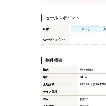
セールスポイント
特徴
本下水
カ
セールスコメント
-
物件概要
階数
地上5階建
構造
RC造
土地面積
922.88m² (279.17坪
テラス面積
-
現況
賃貸中