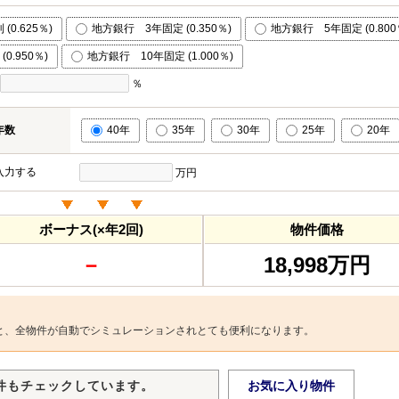
0.625％)
地方銀行 3年固定 (0.350％)
地方銀行 5年固定 (0.800
0.950％)
地方銀行 10年固定 (1.000％)
％
年数
40年
35年
30年
25年
20年
入力する
万円
ボーナス(×年2回)
物件価格
－
18,998万円
と、全物件が自動でシミュレーションされとても便利になります。
件もチェックしています。
お気に入り物件