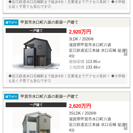
◆近江鉄道水口石橋駅まで徒歩4分！主要道までアクセス良好！ ◆小学校
も近く子育ても安心です◎
甲賀市水口町八坂の新築一戸建て
値下がり
一戸建て
2,920万円
3LDK / 2026年
滋賀県甲賀市水口町八坂
近江鉄道近江本線 水口石橋 徒歩
4分
建物面積
113.85㎡
土地面積
133.49㎡
◆近江鉄道水口石橋駅まで徒歩4分！主要道までアクセス良好！ ◆小学校
も近く子育ても安心です◎
甲賀市水口町八坂の新築一戸建て
値下がり
一戸建て
2,620万円
3SLDK / 2026年
滋賀県甲賀市水口町八坂
近江鉄道近江本線 水口石橋 徒歩
4分