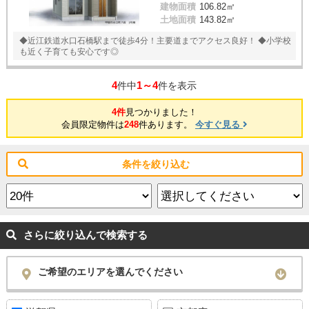
建物面積
106.82㎡
土地面積
143.82㎡
◆近江鉄道水口石橋駅まで徒歩4分！主要道までアクセス良好！ ◆小学校
も近く子育ても安心です◎
4
1～4
件中
件を表示
4件
見つかりました！
会員限定物件は
248
件あります。
今すぐ見る
条件を絞り込む
さらに絞り込んで検索する
ご希望のエリアを選んでください