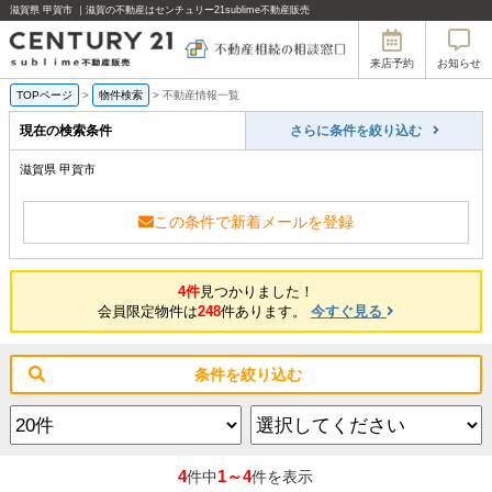
滋賀県 甲賀市 ｜滋賀の不動産はセンチュリー21sublime不動産販売
来店予約
お知らせ
TOPページ
>
物件検索
>
不動産情報一覧
現在の検索条件
さらに条件を絞り込む
滋賀県 甲賀市
この条件で新着メールを登録
4件
見つかりました！
会員限定物件は
248
件あります。
今すぐ見る
条件を絞り込む
4
1～4
件中
件を表示