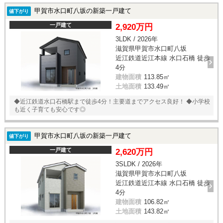
甲賀市水口町八坂の新築一戸建て
値下がり
一戸建て
2,920万円
3LDK / 2026年
滋賀県甲賀市水口町八坂
近江鉄道近江本線 水口石橋 徒歩
4分
建物面積
113.85㎡
土地面積
133.49㎡
◆近江鉄道水口石橋駅まで徒歩4分！主要道までアクセス良好！ ◆小学校
も近く子育ても安心です◎
甲賀市水口町八坂の新築一戸建て
値下がり
一戸建て
2,620万円
3SLDK / 2026年
滋賀県甲賀市水口町八坂
近江鉄道近江本線 水口石橋 徒歩
4分
建物面積
106.82㎡
土地面積
143.82㎡