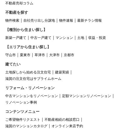
不動産売却コラム
不動産を探す
物件検索
自社売り出し分譲地
物件速報
最新チラシ情報
【種別から住まい探し】
新築一戸建て
中古一戸建て
マンション
土地
収益・投資
【エリアから住まい探し】
守山市
栗東市
草津市
大津市
京都市
建てたい
土地探しから始める注文住宅
建築実績
滋賀の注文住宅はサブライムホーム
リフォーム・リノベーション
中古マンションをリノベーション
定額マンションリノベーション
リノベーション事例
コンテンツメニュー
ご希望物件リクエスト
不動産相続の相談窓口
滋賀のマンションカタログ
オンライン来店予約