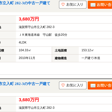
入町 282-3の中古一戸建て
3,680万円
滋賀県守山市立入町 282-3
地
ＪＲ東海道本線 守山駅 徒歩20分
4LDK
り
104.33㎡
153.12㎡
面積
土地面積
2010年11月
一戸建て/木造
月
建物構造
入町 282-3の中古一戸建て
3,680万円
滋賀県守山市立入町 282-3
地