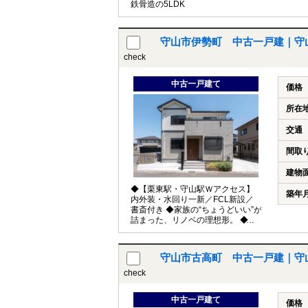
鉄骨造の5LDK
守山市伊勢町 中古一戸建｜守
check
中古一戸建て
価格
所在
交通
間取
建物
◆【栗東駅・守山駅Ｗアクセス】
築年
内外装・水回り一新／FCL新設／
書斎付き ◆家族の“ちょうどいい”が
詰まった、リノベの理想形。 ◆生
活利便施設が充実♪
守山市古高町 中古一戸建｜守
check
中古一戸建て
価格