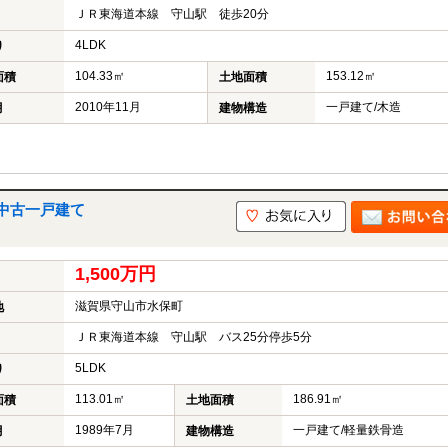
ＪＲ東海道本線 守山駅 徒歩20分
4LDK
り
104.33㎡
153.12㎡
面積
土地面積
2010年11月
一戸建て/木造
月
建物構造
中古一戸建て
1,500万円
滋賀県守山市水保町
地
ＪＲ東海道本線 守山駅 バス25分停歩5分
5LDK
り
113.01㎡
186.91㎡
面積
土地面積
1989年7月
一戸建て/軽量鉄骨造
月
建物構造