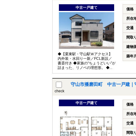
中古一戸建て
価格
所在
交通
間取
建物
◆【栗東駅・守山駅Ｗアクセス】
築年
内外装・水回り一新／FCL新設／
書斎付き ◆家族の“ちょうどいい”が
詰まった、リノベの理想形。 ◆生
活利便施設が充実♪
守山市播磨田町 中古一戸建｜
check
中古一戸建て
価格
所在
交通
間取