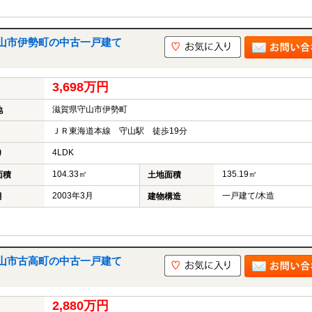
山市伊勢町の中古一戸建て
3,698万円
滋賀県守山市伊勢町
地
ＪＲ東海道本線 守山駅 徒歩19分
4LDK
り
104.33㎡
135.19㎡
面積
土地面積
2003年3月
一戸建て/木造
月
建物構造
山市古高町の中古一戸建て
2,880万円