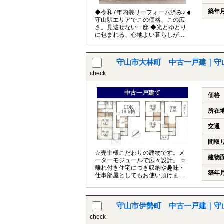
築年
◆令和7年内装リーフォーム済み♪ ◆
守山駅エリアでこの価格、この広
さ。見逃せない一邸 ◆光とゆとり
に包まれる、心地よい暮らしがこ
こに。
守山市大林町 中古一戸建｜守
check
中古一戸建て
価格
所在
交通
間取
☆売主様こだわりの建物です。メ
建物
ーターモジュールで広々設計。 ☆
離れ付き住宅につき収納や趣味・
築年
仕事部屋としてもお使い頂けま
す。 ☆140坪超のお土地でBBQ
等も可！
守山市伊勢町 中古一戸建｜守
check