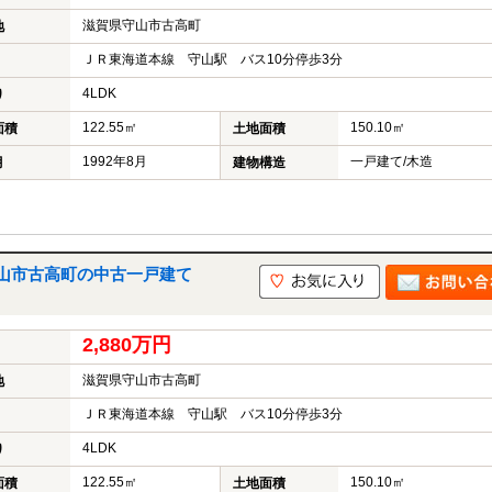
滋賀県守山市古高町
地
ＪＲ東海道本線 守山駅 バス10分停歩3分
4LDK
り
122.55㎡
150.10㎡
面積
土地面積
1992年8月
一戸建て/木造
月
建物構造
山市古高町の中古一戸建て
2,880万円
滋賀県守山市古高町
地
ＪＲ東海道本線 守山駅 バス10分停歩3分
4LDK
り
122.55㎡
150.10㎡
面積
土地面積