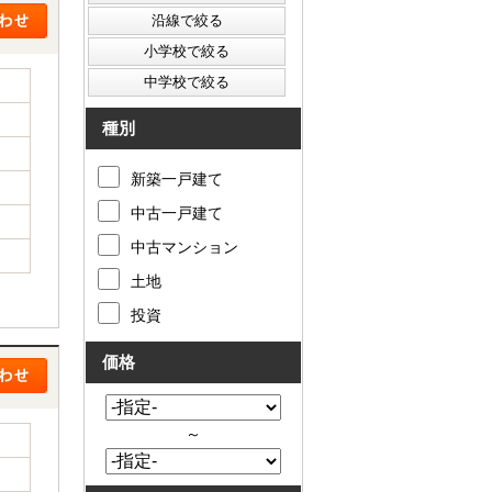
種別
新築一戸建て
中古一戸建て
中古マンション
土地
投資
価格
～