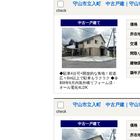
守山市立入町 中古戸建｜守山市立
check
中古一戸建て
価格
所在
交通
間取
建物
築年
◆駐車4台可×開放的な角地！前道
広々6m以上で駐車もラクラク ◆令
和8年6月内装外構リフォーム済・
オール電化4LDK
守山市立入町 中古戸建｜守山市立
check
中古一戸建て
価格
所在