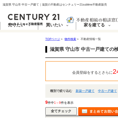
滋賀県 守山市 中古一戸建て｜滋賀の不動産はセンチュリー21sublime不動産販売
売りたい
買いたい
家を建てる
TOPページ
>
物件検索
>
不動産情報一覧
滋賀県 守山市 中古一戸建ての
2
会員登録をするとさらに
種別で絞り込む
新築一戸建て
中古一戸建て
9
件中
1～9
件を表示