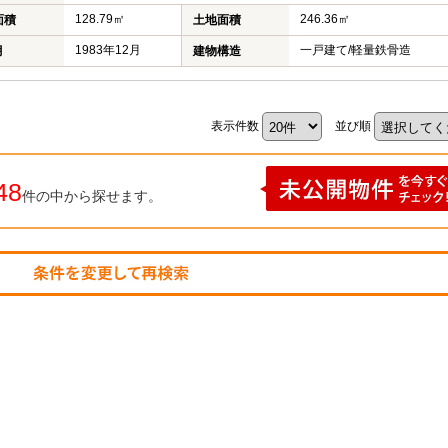
128.79㎡
246.36㎡
面積
土地面積
1983年12月
一戸建て/軽量鉄骨造
月
建物構造
表示件数
並び順
48
件の中から探せます。