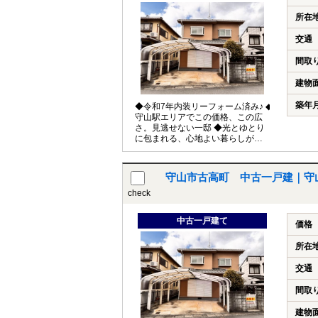
所在
交通
間取
建物
築年
◆令和7年内装リーフォーム済み♪ ◆
守山駅エリアでこの価格、この広
さ。見逃せない一邸 ◆光とゆとり
に包まれる、心地よい暮らしがこ
こに。
守山市古高町 中古一戸建｜守
check
中古一戸建て
価格
所在
交通
間取
建物