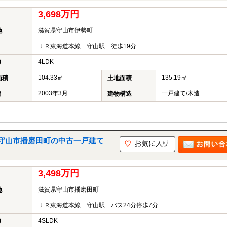
3,698万円
滋賀県守山市伊勢町
地
ＪＲ東海道本線 守山駅 徒歩19分
4LDK
り
104.33㎡
135.19㎡
面積
土地面積
2003年3月
一戸建て/木造
月
建物構造
守山市播磨田町の中古一戸建て
3,498万円
滋賀県守山市播磨田町
地
ＪＲ東海道本線 守山駅 バス24分停歩7分
4SLDK
り