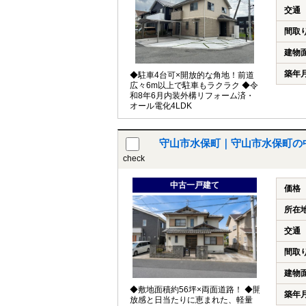
交通
間取
建物
築年
◆駐車4台可×開放的な角地！前道
広々6m以上で駐車もラクラク ◆令
和8年6月内装外構リフォーム済・
オール電化4LDK
守山市水保町｜守山市水保町の
check
中古一戸建て
価格
所在
交通
間取
建物
◆敷地面積約56坪×両面道路！ ◆開
築年
放感と日当たりに恵まれた、軽量