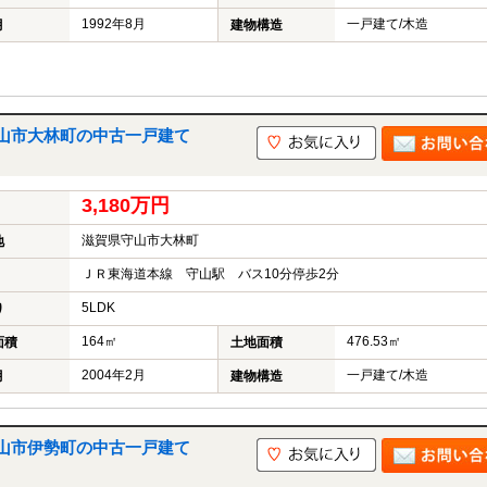
1992年8月
一戸建て/木造
月
建物構造
山市大林町の中古一戸建て
3,180万円
滋賀県守山市大林町
地
ＪＲ東海道本線 守山駅 バス10分停歩2分
5LDK
り
164㎡
476.53㎡
面積
土地面積
2004年2月
一戸建て/木造
月
建物構造
山市伊勢町の中古一戸建て