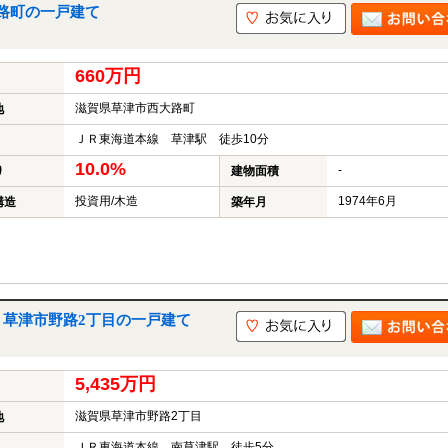
路町の一戸建て
660万円
滋賀県草津市西大路町
地
ＪＲ東海道本線 草津駅 徒歩10分
10.0%
-
り
建物面積
投資用/木造
1974年6月
構造
築年月
｜草津市野路2丁目の一戸建て
5,435万円
滋賀県草津市野路2丁目
地
ＪＲ東海道本線 南草津駅 徒歩5分