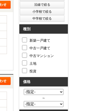
種別
新築一戸建て
中古一戸建て
中古マンション
土地
投資
価格
～