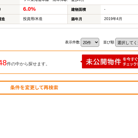
6.0%
-
り
建物面積
投資用/木造
2019年4月
構造
築年月
表示件数
並び順
48
件の中から探せます。