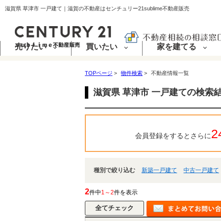
滋賀県 草津市 一戸建て｜滋賀の不動産はセンチュリー21sublime不動産販売
売りたい
買いたい
家を建てる
TOPページ
>
物件検索
>
不動産情報一覧
滋賀県 草津市 一戸建ての検索
2
会員登録をするとさらに
種別で絞り込む
新築一戸建て
中古一戸建て
2
件中
1～2
件を表示