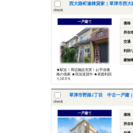
西大路町連棟貸家｜草津市西大
check
一戸建て
価格
所在
交通
利回
建物
★駅近！周辺施設充実！お手頃価
格の借家 ★現況賃貸中 ★表面利回
り10.0％
草津市野路2丁目 中古一戸建
check
一戸建て
価格
所在