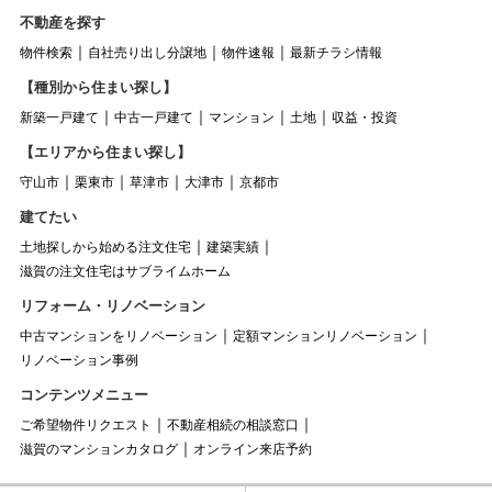
不動産を探す
物件検索
自社売り出し分譲地
物件速報
最新チラシ情報
【種別から住まい探し】
新築一戸建て
中古一戸建て
マンション
土地
収益・投資
【エリアから住まい探し】
守山市
栗東市
草津市
大津市
京都市
建てたい
土地探しから始める注文住宅
建築実績
滋賀の注文住宅はサブライムホーム
リフォーム・リノベーション
中古マンションをリノベーション
定額マンションリノベーション
リノベーション事例
コンテンツメニュー
ご希望物件リクエスト
不動産相続の相談窓口
滋賀のマンションカタログ
オンライン来店予約