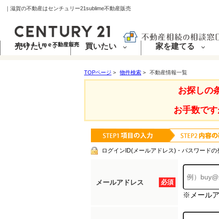
｜滋賀の不動産はセンチュリー21sublime不動産販売
売りたい
買いたい
家を建てる
TOPページ
>
物件検索
>
不動産情報一覧
お探しの
お手数です
ログインID(メールアドレス)・パスワードの
メールアドレス
必須
※メール