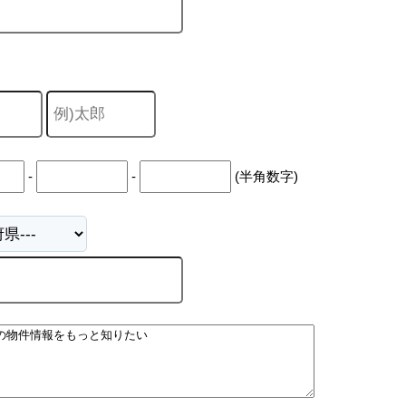
-
-
(半角数字)