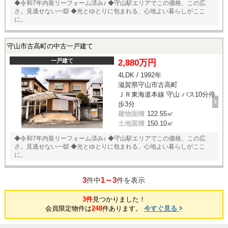
◆令和7年内装リーフォーム済み♪ ◆守山駅エリアでこの価格、この広
さ。見逃せない一邸 ◆光とゆとりに包まれる、心地よい暮らしがここ
に。
守山市古高町の中古一戸建て
一戸建て
2,880万円
4LDK / 1992年
滋賀県守山市古高町
ＪＲ東海道本線 守山 バス10分停
歩3分
建物面積
122.55㎡
土地面積
150.10㎡
◆令和7年内装リーフォーム済み♪ ◆守山駅エリアでこの価格、この広
さ。見逃せない一邸 ◆光とゆとりに包まれる、心地よい暮らしがここ
に。
3
1～3
件中
件を表示
3件
見つかりました！
会員限定物件は
248
件あります。
今すぐ見る