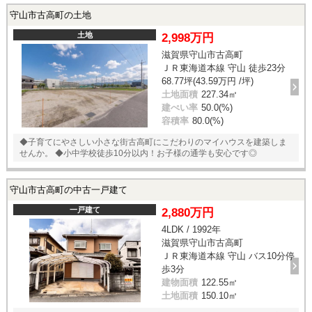
守山市古高町の土地
土地
2,998万円
滋賀県守山市古高町
ＪＲ東海道本線 守山 徒歩23分
68.77坪(43.59万円 /坪)
土地面積
227.34㎡
建ぺい率
50.0(%)
容積率
80.0(%)
◆子育てにやさしい小さな街古高町にこだわりのマイハウスを建築しま
せんか。 ◆小中学校徒歩10分以内！お子様の通学も安心です◎
守山市古高町の中古一戸建て
一戸建て
2,880万円
4LDK / 1992年
滋賀県守山市古高町
ＪＲ東海道本線 守山 バス10分停
歩3分
建物面積
122.55㎡
土地面積
150.10㎡