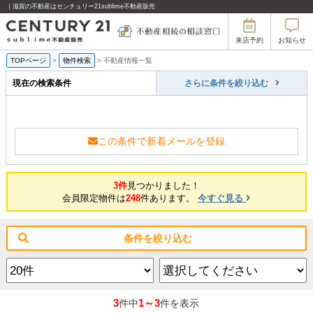
｜滋賀の不動産はセンチュリー21sublime不動産販売
来店予約
お知らせ
TOPページ
>
物件検索
>
不動産情報一覧
現在の検索条件
さらに条件を絞り込む
この条件で新着メールを登録
3件
見つかりました！
会員限定物件は
248
件あります。
今すぐ見る
条件を絞り込む
3
1～3
件中
件を表示