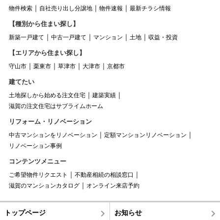
物件検索
自社売り出し分譲地
物件速報
最新チラシ情報
【種別から住まい探し】
新築一戸建て
中古一戸建て
マンション
土地
収益・投資
【エリアから住まい探し】
守山市
栗東市
草津市
大津市
京都市
建てたい
土地探しから始める注文住宅
建築実績
滋賀の注文住宅はサブライムホーム
リフォーム・リノベーション
中古マンションをリノベーション
定額マンションリノベーション
リノベーション事例
コンテンツメニュー
ご希望物件リクエスト
不動産相続の相談窓口
滋賀のマンションカタログ
オンライン来店予約
トップページ
お知らせ