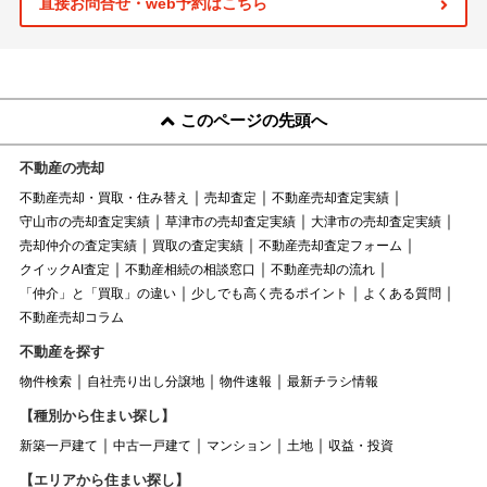
直接お問合せ・web予約はこちら
このページの先頭へ
不動産の売却
不動産売却・買取・住み替え
売却査定
不動産売却査定実績
守山市の売却査定実績
草津市の売却査定実績
大津市の売却査定実績
売却仲介の査定実績
買取の査定実績
不動産売却査定フォーム
クイックAI査定
不動産相続の相談窓口
不動産売却の流れ
「仲介」と「買取」の違い
少しでも高く売るポイント
よくある質問
不動産売却コラム
不動産を探す
物件検索
自社売り出し分譲地
物件速報
最新チラシ情報
【種別から住まい探し】
新築一戸建て
中古一戸建て
マンション
土地
収益・投資
【エリアから住まい探し】