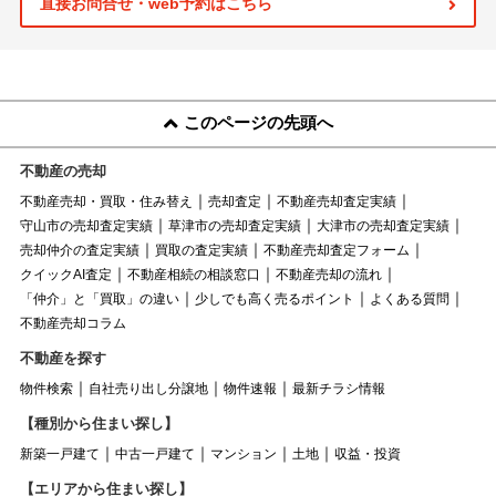
直接お問合せ・web予約はこちら
このページの先頭へ
不動産の売却
不動産売却・買取・住み替え
売却査定
不動産売却査定実績
守山市の売却査定実績
草津市の売却査定実績
大津市の売却査定実績
売却仲介の査定実績
買取の査定実績
不動産売却査定フォーム
クイックAI査定
不動産相続の相談窓口
不動産売却の流れ
「仲介」と「買取」の違い
少しでも高く売るポイント
よくある質問
不動産売却コラム
不動産を探す
物件検索
自社売り出し分譲地
物件速報
最新チラシ情報
【種別から住まい探し】
新築一戸建て
中古一戸建て
マンション
土地
収益・投資
【エリアから住まい探し】