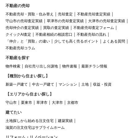
不動産の売却
不動産売却・買取・住み替え
売却査定
不動産売却査定実績
守山市の売却査定実績
草津市の売却査定実績
大津市の売却査定実績
売却仲介の査定実績
買取の査定実績
不動産売却査定フォーム
クイックAI査定
不動産相続の相談窓口
不動産売却の流れ
「仲介」と「買取」の違い
少しでも高く売るポイント
よくある質問
不動産売却コラム
不動産を探す
物件検索
自社売り出し分譲地
物件速報
最新チラシ情報
【種別から住まい探し】
新築一戸建て
中古一戸建て
マンション
土地
収益・投資
【エリアから住まい探し】
守山市
栗東市
草津市
大津市
京都市
建てたい
土地探しから始める注文住宅
建築実績
滋賀の注文住宅はサブライムホーム
リフォーム・リノベーション