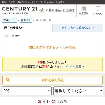
新築一戸建て｜滋賀の不動産はセンチュリー21sublime不動産販売
来店予約
お知らせ
TOPページ
>
物件検索
>
不動産情報一覧
現在の検索条件
さらに条件を絞り込む
新築一戸建て
この条件で新着メールを登録
2件
見つかりました！
会員限定物件は
248
件あります。
今すぐ見る
条件を絞り込む
2
1～2
件中
件を表示