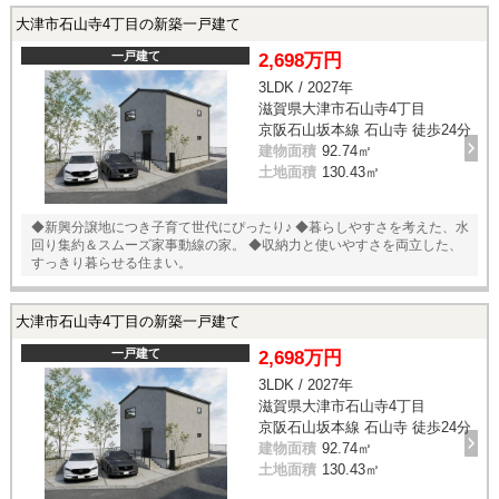
大津市石山寺4丁目の新築一戸建て
一戸建て
2,698万円
3LDK / 2027年
滋賀県大津市石山寺4丁目
京阪石山坂本線 石山寺 徒歩24分
建物面積
92.74㎡
土地面積
130.43㎡
◆新興分譲地につき子育て世代にぴったり♪ ◆暮らしやすさを考えた、水
回り集約＆スムーズ家事動線の家。 ◆収納力と使いやすさを両立した、
すっきり暮らせる住まい。
大津市石山寺4丁目の新築一戸建て
一戸建て
2,698万円
3LDK / 2027年
滋賀県大津市石山寺4丁目
京阪石山坂本線 石山寺 徒歩24分
建物面積
92.74㎡
土地面積
130.43㎡