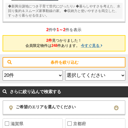
◆新興分譲地につき子育て世代にぴったり♪ ◆暮らしやすさを考えた、水
回り集約＆スムーズ家事動線の家。 ◆収納力と使いやすさを両立した、
すっきり暮らせる住まい。
2
1～2
件中
件を表示
2件
見つかりました！
会員限定物件は
248
件あります。
今すぐ見る
条件を絞り込む
さらに絞り込んで検索する
ご希望のエリアを選んでください
滋賀県
京都府