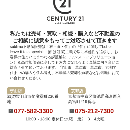
私たちは売却・買取・相続・購入など不動産の
ご相談に誠意をもってご対応させて頂きます
sublime不動産販売は「衣・食・住」の『住』に関してbetter
leave it to a specialist.(餅は餅屋)主義で常に卓越性を追求し、お
客様の住まいにまつわる課題解決（ワンストップソリューショ
ン）＆高付加価値に少しでもお力になれるよう真摯に向き合いご
対応させて頂いております。 守山市、草津市、草津市、京都で
住まいの購入や住み替え、不動産の売却や買取などお気軽にお問
い合わせください。
守山店
京都店
滋賀県守山市焔魔堂町236番
京都市中京区御池通高倉西入
地
高宮町219番地
077-582-3300
075-212-7300
10:00～18:00 定休日:水曜、第2・3・4火曜