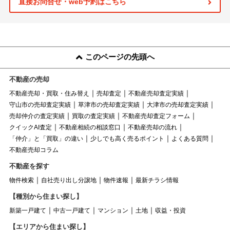
直接お問合せ・web予約はこちら
このページの先頭へ
不動産の売却
不動産売却・買取・住み替え
売却査定
不動産売却査定実績
守山市の売却査定実績
草津市の売却査定実績
大津市の売却査定実績
売却仲介の査定実績
買取の査定実績
不動産売却査定フォーム
クイックAI査定
不動産相続の相談窓口
不動産売却の流れ
「仲介」と「買取」の違い
少しでも高く売るポイント
よくある質問
不動産売却コラム
不動産を探す
物件検索
自社売り出し分譲地
物件速報
最新チラシ情報
【種別から住まい探し】
新築一戸建て
中古一戸建て
マンション
土地
収益・投資
【エリアから住まい探し】