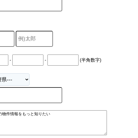
-
-
(半角数字)