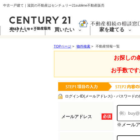
中古一戸建て｜滋賀の不動産はセンチュリー21sublime不動産販売
売りたい
買いたい
家を建てる
TOPページ
>
物件検索
>
不動産情報一覧
お探しの
お手数です
ログインID(メールアドレス)・パスワードの
メールアドレス
必須
※メール