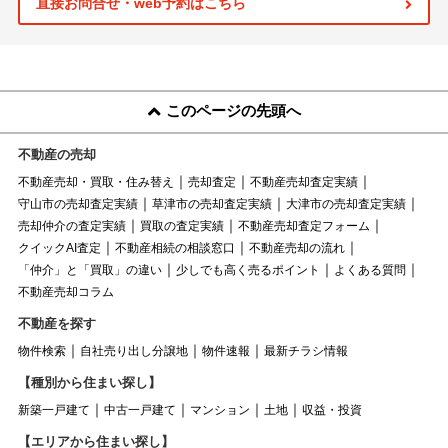
直接お問合せ・web予約はこちら
このページの先頭へ
不動産の売却
不動産売却・買取・住み替え
売却査定
不動産売却査定実績
守山市の売却査定実績
草津市の売却査定実績
大津市の売却査定実績
売却仲介の査定実績
買取の査定実績
不動産売却査定フォーム
クイックAI査定
不動産相続の相談窓口
不動産売却の流れ
「仲介」と「買取」の違い
少しでも高く売るポイント
よくある質問
不動産売却コラム
不動産を探す
物件検索
自社売り出し分譲地
物件速報
最新チラシ情報
【種別から住まい探し】
新築一戸建て
中古一戸建て
マンション
土地
収益・投資
【エリアから住まい探し】