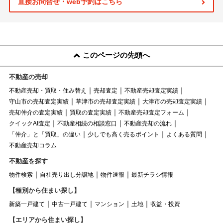
直接お問合せ・web予約はこちら
このページの先頭へ
不動産の売却
不動産売却・買取・住み替え
売却査定
不動産売却査定実績
守山市の売却査定実績
草津市の売却査定実績
大津市の売却査定実績
売却仲介の査定実績
買取の査定実績
不動産売却査定フォーム
クイックAI査定
不動産相続の相談窓口
不動産売却の流れ
「仲介」と「買取」の違い
少しでも高く売るポイント
よくある質問
不動産売却コラム
不動産を探す
物件検索
自社売り出し分譲地
物件速報
最新チラシ情報
【種別から住まい探し】
新築一戸建て
中古一戸建て
マンション
土地
収益・投資
【エリアから住まい探し】