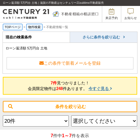
ローン返済額 5万円台 土地｜滋賀の不動産はセンチュリー21sublime不動産販売
来店予約
お知らせ
TOPページ
>
物件検索
>
不動産情報一覧
現在の検索条件
さらに条件を絞り込む
ローン返済額 5万円台 土地
この条件で新着メールを登録
7件
見つかりました！
会員限定物件は
248
件あります。
今すぐ見る
条件を絞り込む
7
1～7
件中
件を表示