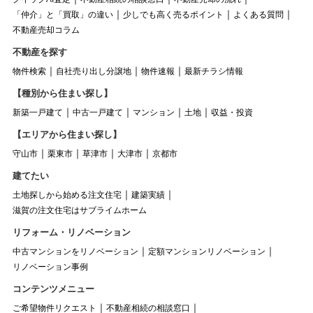
「仲介」と「買取」の違い
少しでも高く売るポイント
よくある質問
不動産売却コラム
不動産を探す
物件検索
自社売り出し分譲地
物件速報
最新チラシ情報
【種別から住まい探し】
新築一戸建て
中古一戸建て
マンション
土地
収益・投資
【エリアから住まい探し】
守山市
栗東市
草津市
大津市
京都市
建てたい
土地探しから始める注文住宅
建築実績
滋賀の注文住宅はサブライムホーム
リフォーム・リノベーション
中古マンションをリノベーション
定額マンションリノベーション
リノベーション事例
コンテンツメニュー
ご希望物件リクエスト
不動産相続の相談窓口