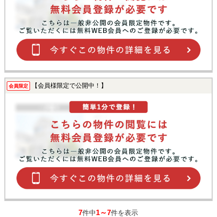
【会員様限定で公開中！】
会員限定
7
1～7
件中
件を表示