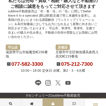
私たちは売却・買取・相続・購入など不動産の
ご相談に誠意をもってご対応させて頂きます
sublime不動産販売は「衣・食・住」の『住』に関してbetter
leave it to a specialist.(餅は餅屋)主義で常に卓越性を追求し、お
客様の住まいにまつわる課題解決（ワンストップソリューショ
ン）＆高付加価値に少しでもお力になれるよう真摯に向き合いご
対応させて頂いております。 守山市、草津市、草津市、京都で
住まいの購入や住み替え、不動産の売却や買取などお気軽にお問
い合わせください。
守山店
京都店
滋賀県守山市焔魔堂町236番
京都市中京区御池通高倉西入
地
高宮町219番地
077-582-3300
075-212-7300
10:00～18:00 定休日:水曜、第2・3・4火曜
©センチュリー21sublime不動産販売