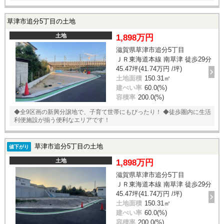
草津市追分5丁目の土地
土地
1,898万円
滋賀県草津市追分5丁目
ＪＲ東海道本線 南草津 徒歩29分
45.47坪(41.74万円 /坪)
土地面積
150.31㎡
建ぺい率
60.0(%)
容積率
200.0(%)
◆全9区画の新興分譲地で、子育て世帯にもぴったり！ ◆徒歩圏内に生活
利便施設が揃う便利なエリアです！
草津市追分5丁目の土地
値下がり
土地
1,898万円
滋賀県草津市追分5丁目
ＪＲ東海道本線 南草津 徒歩29分
45.47坪(41.74万円 /坪)
土地面積
150.31㎡
建ぺい率
60.0(%)
容積率
200.0(%)