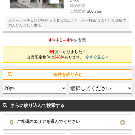
建物面積
-
土地面積
100.75㎡
☆オーナーチェンジ物件 ☆５ＤＫの広々とした一軒家 ☆のどかな場所で
のんびりとした生活
4
1～4
件中
件を表示
4件
見つかりました！
会員限定物件は
248
件あります。
今すぐ見る
条件を絞り込む
さらに絞り込んで検索する
ご希望のエリアを選んでください