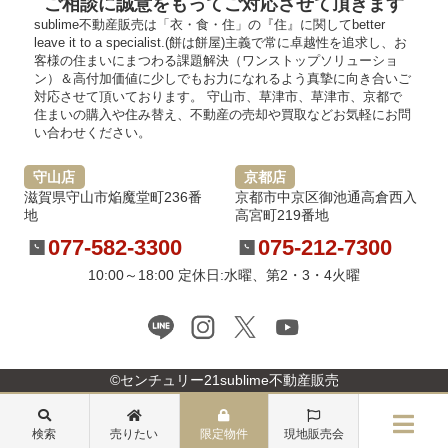
ご相談に誠意をもってご対応させて頂きます
sublime不動産販売は「衣・食・住」の『住』に関してbetter
leave it to a specialist.(餅は餅屋)主義で常に卓越性を追求し、お
客様の住まいにまつわる課題解決（ワンストップソリューショ
ン）＆高付加価値に少しでもお力になれるよう真摯に向き合いご
対応させて頂いております。 守山市、草津市、草津市、京都で
住まいの購入や住み替え、不動産の売却や買取などお気軽にお問
い合わせください。
守山店
京都店
滋賀県守山市焔魔堂町236番
京都市中京区御池通高倉西入
地
高宮町219番地
077-582-3300
075-212-7300
10:00～18:00 定休日:水曜、第2・3・4火曜
©センチュリー21sublime不動産販売
検索
売りたい
限定物件
現地販売会