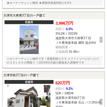
★オーナーチェンジ物件 ★満室時表面利回り6.0％
大津市大将軍3丁目の一戸建て
投資用
3,996万円
利回り
6.0%
3SLDK / 2023年
滋賀県大津市大将軍3丁目
ＪＲ東海道本線 瀬田 徒歩9分
建物面積
-
土地面積
91.99㎡
☆オーナーチェンジ物件です！表面利回り６％ ☆ファミリーにぴったり
の３ＳＬＤＫの間取り ☆2023年6月築の新築未入居物件です
大津市枝3丁目の一戸建て
投資用
620万円
利回り
9.2%
5DK / 1985年
滋賀県大津市枝3丁目
ＪＲ東海道本線 石山 バス20分停
歩8分