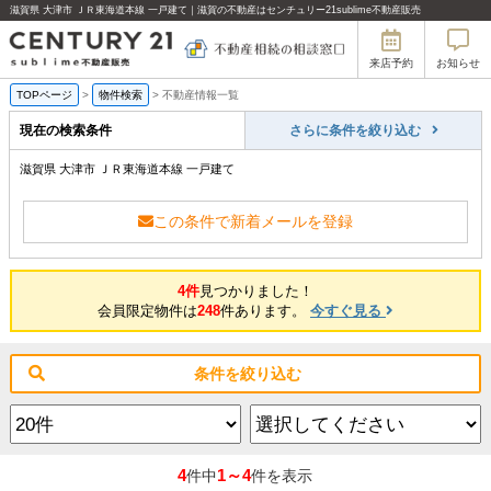
滋賀県 大津市 ＪＲ東海道本線 一戸建て｜滋賀の不動産はセンチュリー21sublime不動産販売
来店予約
お知らせ
TOPページ
>
物件検索
>
不動産情報一覧
現在の検索条件
さらに条件を絞り込む
滋賀県 大津市 ＪＲ東海道本線 一戸建て
この条件で新着メールを登録
4件
見つかりました！
会員限定物件は
248
件あります。
今すぐ見る
条件を絞り込む
4
1～4
件中
件を表示