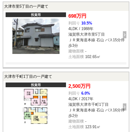
大津市里5丁目の一戸建て
投資用
698万円
利回り
10.5%
4LDK / 1988年
滋賀県大津市里5丁目
ＪＲ東海道本線 石山 バス15分停
歩3分
建物面積
-
土地面積
102.65㎡
大津市千町1丁目の一戸建て
投資用
2,500万円
利回り
6.0%
4LDK / 2017年
滋賀県大津市千町1丁目
ＪＲ東海道本線 石山 バス16分停
歩2分
建物面積
-
土地面積
123.91㎡