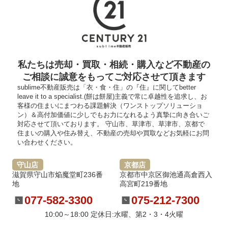
私たちは売却・買取・相続・購入など不動産の
ご相談に誠意をもってご対応させて頂きます
sublime不動産販売は「衣・食・住」の『住』に関してbetter
leave it to a specialist.(餅は餅屋)主義で常に卓越性を追求し、お
客様の住まいにまつわる課題解決（ワンストップソリューショ
ン）＆高付加価値に少しでもお力になれるよう真摯に向き合いご
対応させて頂いております。 守山市、草津市、草津市、京都で
住まいの購入や住み替え、不動産の売却や買取などお気軽にお問
い合わせください。
守山店
京都店
滋賀県守山市焔魔堂町236番
京都市中京区御池通高倉西入
地
高宮町219番地
077-582-3300
075-212-7300
10:00～18:00 定休日:水曜、第2・3・4火曜