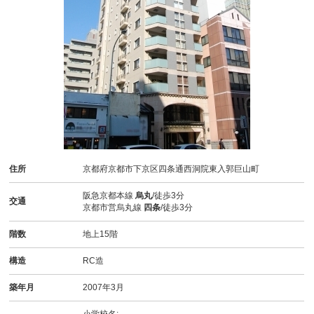
住所
京都府京都市下京区四条通西洞院東入郭巨山町
阪急京都本線
烏丸
/徒歩3分
交通
京都市営烏丸線
四条
/徒歩3分
階数
地上15階
構造
RC造
築年月
2007年3月
小学校名: