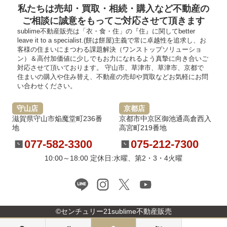
私たちは売却・買取・相続・購入など不動産の
ご相談に誠意をもってご対応させて頂きます
sublime不動産販売は「衣・食・住」の『住』に関してbetter
leave it to a specialist.(餅は餅屋)主義で常に卓越性を追求し、お
客様の住まいにまつわる課題解決（ワンストップソリューショ
ン）＆高付加価値に少しでもお力になれるよう真摯に向き合いご
対応させて頂いております。 守山市、草津市、草津市、京都で
住まいの購入や住み替え、不動産の売却や買取などお気軽にお問
い合わせください。
守山店
京都店
滋賀県守山市焔魔堂町236番
京都市中京区御池通高倉西入
地
高宮町219番地
077-582-3300
075-212-7300
10:00～18:00 定休日:水曜、第2・3・4火曜
©センチュリー21sublime不動産販売