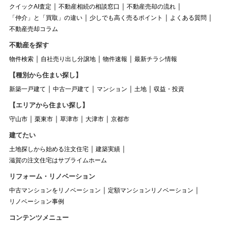
クイックAI査定
不動産相続の相談窓口
不動産売却の流れ
「仲介」と「買取」の違い
少しでも高く売るポイント
よくある質問
不動産売却コラム
不動産を探す
物件検索
自社売り出し分譲地
物件速報
最新チラシ情報
【種別から住まい探し】
新築一戸建て
中古一戸建て
マンション
土地
収益・投資
【エリアから住まい探し】
守山市
栗東市
草津市
大津市
京都市
建てたい
土地探しから始める注文住宅
建築実績
滋賀の注文住宅はサブライムホーム
リフォーム・リノベーション
中古マンションをリノベーション
定額マンションリノベーション
リノベーション事例
コンテンツメニュー