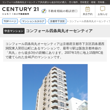
コンフォール四条烏丸オーセンティア(烏丸駅から徒歩3分)の購入・売り物件、売却査定・相場・売却価格マンション情報｜センチュリー21sublime不動産販売
来店予約
お知らせ
TOPページ
>
マンションカタログ
>
京都市下京区
>
コンフォール四条烏丸オーセンティ
コンフォール四条烏丸オーセンティア
中古マンション
コンフォール四条烏丸オーセンティアは京都府京都市下京区四条通西
洞院東入郭巨山町にあるマンションで、最寄り駅は阪急京都本線の
「烏丸」から徒歩3分の距離にあります。2007年3月に地上15階RC造
で建てられた全46戸のマンションです。