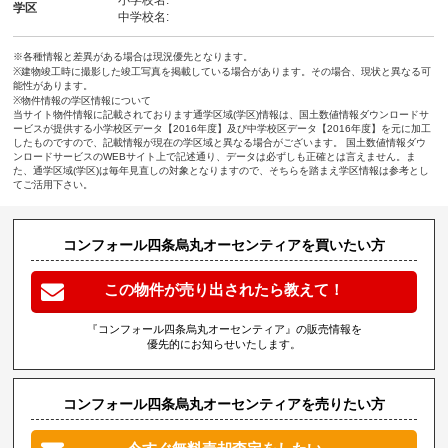
学区
中学校名:
※各種情報と差異がある場合は現況優先となります。
※建物竣工時に撮影した竣工写真を掲載している場合があります。その場合、現状と異なる可
能性があります。
※物件情報の学区情報について
当サイト物件情報に記載されております通学区域(学区)情報は、国土数値情報ダウンロードサ
ービスが提供する小学校区データ【2016年度】及び中学校区データ【2016年度】を元に加工
したものですので、記載情報が現在の学区域と異なる場合がございます。 国土数値情報ダウ
ンロードサービスのWEBサイト上で記述通り、データは必ずしも正確とは言えません。ま
た、通学区域(学区)は毎年見直しの対象となりますので、そちらを踏まえ学区情報は参考とし
てご活用下さい。
コンフォール四条烏丸オーセンティアを買いたい方
この物件が売り出されたら教えて！
『コンフォール四条烏丸オーセンティア』の販売情報を
優先的にお知らせいたします。
コンフォール四条烏丸オーセンティアを売りたい方