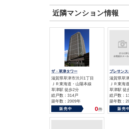
近隣マンション情報
ザ・草津タワー
滋賀県草津市渋川1丁目
滋賀県草津
ＪＲ東海道・山陽本線
ＪＲ東海
草津駅 徒歩2分
草津駅 徒
総戸数：314戸
総戸数：1
築年数：2009年
築年数：20
0
販売中
販売
件