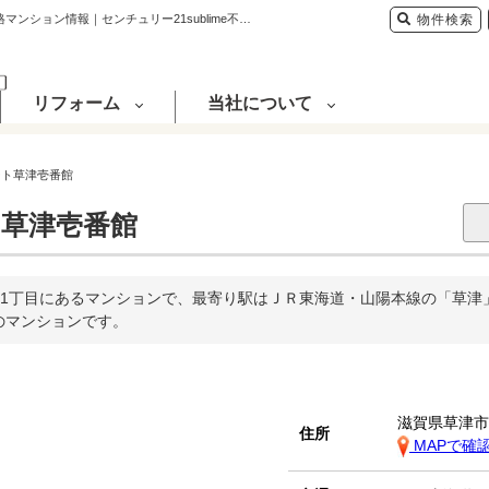
伽羅コート草津壱番館(草津駅から徒歩2分)の購入・売り物件、売却査定・相場・売却価格マンション情報｜センチュリー21sublime不動産販売
物件検索
リフォーム
当社について
ート草津壱番館
草津壱番館
1丁目にあるマンションで、最寄り駅はＪＲ東海道・山陽本線の「草津」か
戸のマンションです。
滋賀県草津
住所
MAPで確