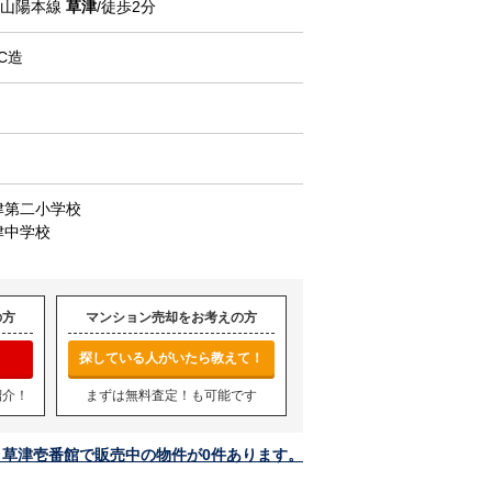
・山陽本線
草津
/徒歩2分
C造
津第二小学校
津中学校
の方
マンション売却をお考えの方
探している人がいたら教えて！
紹介！
まずは無料査定！も可能です
ト草津壱番館で販売中の物件が0件あります。