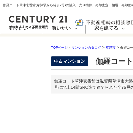
売りたい
買いたい
家を建てる
>
>
TOPページ
>
マンションカタログ
草津市
伽羅コ
伽羅コート
中古マンション
伽羅コート草津壱番館は滋賀県草津市大路
月に地上14階SRC造で建てられた全75