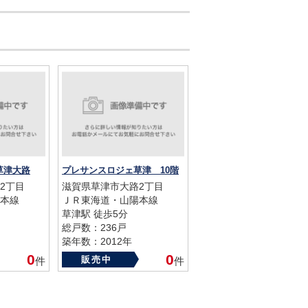
草津大路
プレサンスロジェ草津 10階
2丁目
滋賀県草津市大路2丁目
本線
ＪＲ東海道・山陽本線
草津駅 徒歩5分
総戸数：236戸
築年数：2012年
0
0
販売中
件
件