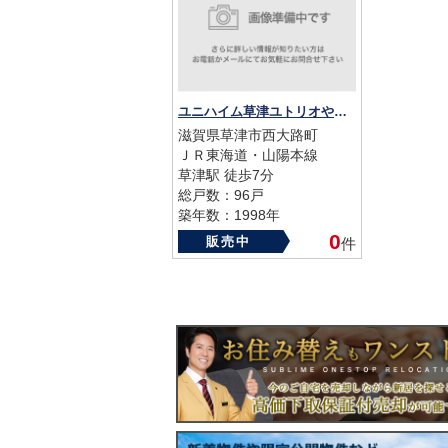
ユニハイム草津ユトリオやすらぎ館 7階
滋賀県草津市西大路町
ＪＲ東海道・山陽本線
草津駅 徒歩7分
総戸数：96戸
築年数：1998年
0
販売中
件