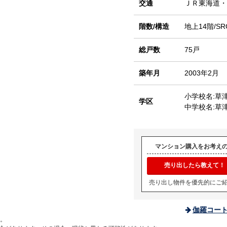
交通
ＪＲ東海道
階数/構造
地上14階/SR
総戸数
75戸
築年月
2003年2月
小学校名:草
学区
中学校名:草
マンション購入をお考え
売り出したら教えて！
売り出し物件を優先的にご
伽羅コー
。