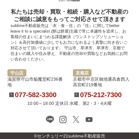
私たちは売却・買取・相続・購入など不動産の
ご相談に誠意をもってご対応させて頂きます
sublime不動産販売は「衣・食・住」の『住』に関してbetter
leave it to a specialist.(餅は餅屋)主義で常に卓越性を追求し、お
客様の住まいにまつわる課題解決（ワンストップソリューショ
ン）＆高付加価値に少しでもお力になれるよう真摯に向き合いご
対応させて頂いております。 守山市、草津市、草津市、京都で
住まいの購入や住み替え、不動産の売却や買取などお気軽にお問
い合わせください。
守山店
京都店
滋賀県守山市焔魔堂町236番
京都市中京区御池通高倉西入
地
高宮町219番地
077-582-3300
075-212-7300
10:00～18:00 定休日:水曜、第2・3・4火曜
©センチュリー21sublime不動産販売