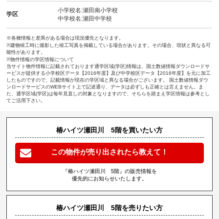
小学校名:瀬田南小学校
学区
中学校名:瀬田中学校
※各種情報と差異がある場合は現況優先となります。
※建物竣工時に撮影した竣工写真を掲載している場合があります。その場合、現状と異なる可
能性があります。
※物件情報の学区情報について
当サイト物件情報に記載されております通学区域(学区)情報は、国土数値情報ダウンロードサ
ービスが提供する小学校区データ【2016年度】及び中学校区データ【2016年度】を元に加工
したものですので、記載情報が現在の学区域と異なる場合がございます。 国土数値情報ダウ
ンロードサービスのWEBサイト上で記述通り、データは必ずしも正確とは言えません。ま
た、通学区域(学区)は毎年見直しの対象となりますので、そちらを踏まえ学区情報は参考とし
てご活用下さい。
椿ハイツ瀬田川 5階を買いたい方
この物件が売り出されたら教えて！
『椿ハイツ瀬田川 5階』の販売情報を
優先的にお知らせいたします。
椿ハイツ瀬田川 5階を売りたい方