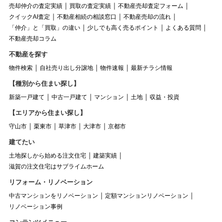
売却仲介の査定実績
買取の査定実績
不動産売却査定フォーム
クイックAI査定
不動産相続の相談窓口
不動産売却の流れ
「仲介」と「買取」の違い
少しでも高く売るポイント
よくある質問
不動産売却コラム
不動産を探す
物件検索
自社売り出し分譲地
物件速報
最新チラシ情報
【種別から住まい探し】
新築一戸建て
中古一戸建て
マンション
土地
収益・投資
【エリアから住まい探し】
守山市
栗東市
草津市
大津市
京都市
建てたい
土地探しから始める注文住宅
建築実績
滋賀の注文住宅はサブライムホーム
リフォーム・リノベーション
中古マンションをリノベーション
定額マンションリノベーション
リノベーション事例