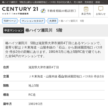
椿ハイツ瀬田川 5階(石山駅から新緑園団地口 バス8分 停歩2分)の購入・売り物件、売却査定・相場・売却価格マンション情報｜センチュリー21sublime不動産販売
来店予約
お知らせ
TOPページ
>
マンションカタログ
>
大津市
>
椿ハイツ瀬田川 5階
椿ハイツ瀬田川 5階
中古マンション
椿ハイツ瀬田川 5階は滋賀県大津市瀬田4丁目にあるマンションで、
最寄り駅はＪＲ東海道・山陽本線の「石山」から新緑園団地口 バス8
分 停歩2分の距離にあります。1981年3月に地上5階RC造で建てられ
た全94戸のマンションです。
住所
滋賀県大津市瀬田4丁目
交通
ＪＲ東海道・山陽本線
石山
/新緑園団地口 バス8分 停歩2分
階数
地上5階
構造
RC造
築年月
1981年3月