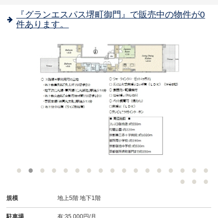
『グランエスパス堺町御門』で販売中の物件が0
件あります。
規模
地上5階 地下1階
駐車場
有:35,000円/月