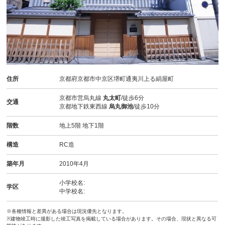
住所
京都府京都市中京区堺町通夷川上る絹屋町
京都市営烏丸線
丸太町
/徒歩6分
交通
京都地下鉄東西線
烏丸御池
/徒歩10分
階数
地上5階 地下1階
構造
RC造
築年月
2010年4月
小学校名:
学区
中学校名:
※各種情報と差異がある場合は現況優先となります。
※建物竣工時に撮影した竣工写真を掲載している場合があります。その場合、現状と異なる可