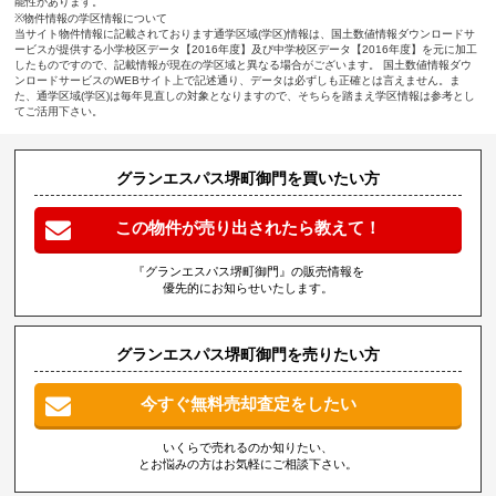
能性があります。
※物件情報の学区情報について
当サイト物件情報に記載されております通学区域(学区)情報は、国土数値情報ダウンロードサ
ービスが提供する小学校区データ【2016年度】及び中学校区データ【2016年度】を元に加工
したものですので、記載情報が現在の学区域と異なる場合がございます。 国土数値情報ダウ
ンロードサービスのWEBサイト上で記述通り、データは必ずしも正確とは言えません。ま
た、通学区域(学区)は毎年見直しの対象となりますので、そちらを踏まえ学区情報は参考とし
てご活用下さい。
グランエスパス堺町御門を買いたい方
この物件が売り出されたら教えて！
『グランエスパス堺町御門』の販売情報を
優先的にお知らせいたします。
グランエスパス堺町御門を売りたい方
今すぐ無料売却査定をしたい
いくらで売れるのか知りたい、
とお悩みの方はお気軽にご相談下さい。