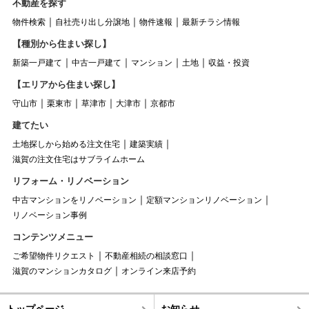
不動産を探す
物件検索
自社売り出し分譲地
物件速報
最新チラシ情報
【種別から住まい探し】
新築一戸建て
中古一戸建て
マンション
土地
収益・投資
【エリアから住まい探し】
守山市
栗東市
草津市
大津市
京都市
建てたい
土地探しから始める注文住宅
建築実績
滋賀の注文住宅はサブライムホーム
リフォーム・リノベーション
中古マンションをリノベーション
定額マンションリノベーション
リノベーション事例
コンテンツメニュー
ご希望物件リクエスト
不動産相続の相談窓口
滋賀のマンションカタログ
オンライン来店予約
トップページ
お知らせ