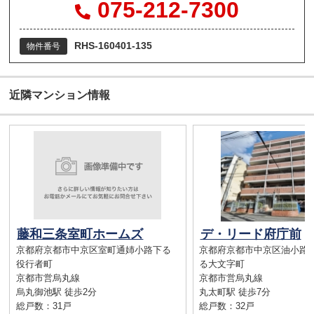
075-212-7300
RHS-160401-135
物件番号
近隣マンション情報
藤和三条室町ホームズ
デ・リード府庁前
京都府京都市中京区室町通姉小路下る
京都府京都市中京区油小路
役行者町
る大文字町
京都市営烏丸線
京都市営烏丸線
烏丸御池駅 徒歩2分
丸太町駅 徒歩7分
総戸数：31戸
総戸数：32戸