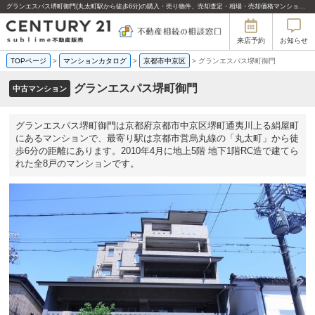
グランエスパス堺町御門(丸太町駅から徒歩6分)の購入・売り物件、売却査定・相場・売却価格マンション情報｜センチュリー21sublime不動産販売
来店予約
お知らせ
TOPページ
>
マンションカタログ
>
京都市中京区
>
グランエスパス堺町御門
グランエスパス堺町御門
中古マンション
グランエスパス堺町御門は京都府京都市中京区堺町通夷川上る絹屋町
にあるマンションで、最寄り駅は京都市営烏丸線の「丸太町」から徒
歩6分の距離にあります。2010年4月に地上5階 地下1階RC造で建てら
れた全8戸のマンションです。