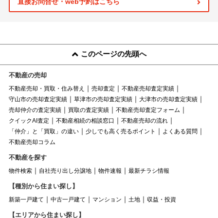
直接お問合せ・web予約はこちら
このページの先頭へ
不動産の売却
不動産売却・買取・住み替え
売却査定
不動産売却査定実績
守山市の売却査定実績
草津市の売却査定実績
大津市の売却査定実績
売却仲介の査定実績
買取の査定実績
不動産売却査定フォーム
クイックAI査定
不動産相続の相談窓口
不動産売却の流れ
「仲介」と「買取」の違い
少しでも高く売るポイント
よくある質問
不動産売却コラム
不動産を探す
物件検索
自社売り出し分譲地
物件速報
最新チラシ情報
【種別から住まい探し】
新築一戸建て
中古一戸建て
マンション
土地
収益・投資
【エリアから住まい探し】