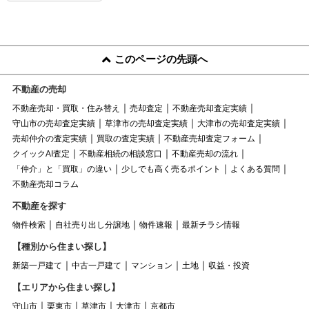
このページの先頭へ
不動産の売却
不動産売却・買取・住み替え
売却査定
不動産売却査定実績
守山市の売却査定実績
草津市の売却査定実績
大津市の売却査定実績
売却仲介の査定実績
買取の査定実績
不動産売却査定フォーム
クイックAI査定
不動産相続の相談窓口
不動産売却の流れ
「仲介」と「買取」の違い
少しでも高く売るポイント
よくある質問
不動産売却コラム
不動産を探す
物件検索
自社売り出し分譲地
物件速報
最新チラシ情報
【種別から住まい探し】
新築一戸建て
中古一戸建て
マンション
土地
収益・投資
【エリアから住まい探し】
守山市
栗東市
草津市
大津市
京都市