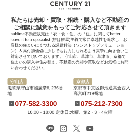
私たちは売却・買取・相続・購入など不動産の
ご相談に誠意をもってご対応させて頂きます
sublime不動産販売は「衣・食・住」の『住』に関してbetter
leave it to a specialist.(餅は餅屋)主義で常に卓越性を追求し、お
客様の住まいにまつわる課題解決（ワンストップソリューショ
ン）＆高付加価値に少しでもお力になれるよう真摯に向き合いご
対応させて頂いております。 守山市、草津市、草津市、京都で
住まいの購入や住み替え、不動産の売却や買取などお気軽にお問
い合わせください。
守山店
京都店
滋賀県守山市焔魔堂町236番
京都市中京区御池通高倉西入
地
高宮町219番地
077-582-3300
075-212-7300
10:00～18:00 定休日:水曜、第2・3・4火曜