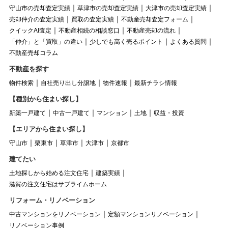
守山市の売却査定実績
草津市の売却査定実績
大津市の売却査定実績
売却仲介の査定実績
買取の査定実績
不動産売却査定フォーム
クイックAI査定
不動産相続の相談窓口
不動産売却の流れ
「仲介」と「買取」の違い
少しでも高く売るポイント
よくある質問
不動産売却コラム
不動産を探す
物件検索
自社売り出し分譲地
物件速報
最新チラシ情報
【種別から住まい探し】
新築一戸建て
中古一戸建て
マンション
土地
収益・投資
【エリアから住まい探し】
守山市
栗東市
草津市
大津市
京都市
建てたい
土地探しから始める注文住宅
建築実績
滋賀の注文住宅はサブライムホーム
リフォーム・リノベーション
中古マンションをリノベーション
定額マンションリノベーション
リノベーション事例