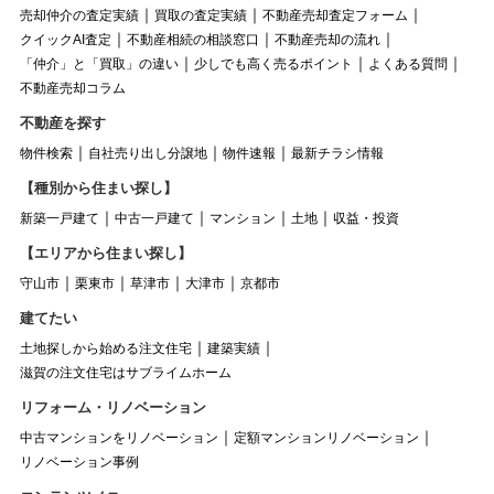
売却仲介の査定実績
買取の査定実績
不動産売却査定フォーム
クイックAI査定
不動産相続の相談窓口
不動産売却の流れ
「仲介」と「買取」の違い
少しでも高く売るポイント
よくある質問
不動産売却コラム
不動産を探す
物件検索
自社売り出し分譲地
物件速報
最新チラシ情報
【種別から住まい探し】
新築一戸建て
中古一戸建て
マンション
土地
収益・投資
【エリアから住まい探し】
守山市
栗東市
草津市
大津市
京都市
建てたい
土地探しから始める注文住宅
建築実績
滋賀の注文住宅はサブライムホーム
リフォーム・リノベーション
中古マンションをリノベーション
定額マンションリノベーション
リノベーション事例