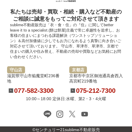
私たちは売却・買取・相続・購入など不動産の
ご相談に誠意をもってご対応させて頂きます
sublime不動産販売は「衣・食・住」の『住』に関してbetter
leave it to a specialist.(餅は餅屋)主義で常に卓越性を追求し、お
客様の住まいにまつわる課題解決（ワンストップソリューショ
ン）＆高付加価値に少しでもお力になれるよう真摯に向き合いご
対応させて頂いております。 守山市、草津市、草津市、京都で
住まいの購入や住み替え、不動産の売却や買取などお気軽にお問
い合わせください。
守山店
京都店
滋賀県守山市焔魔堂町236番
京都市中京区御池通高倉西入
地
高宮町219番地
077-582-3300
075-212-7300
10:00～18:00 定休日:水曜、第2・3・4火曜
©センチュリー21sublime不動産販売