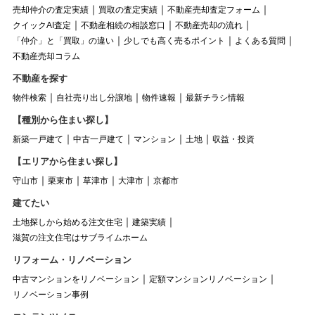
売却仲介の査定実績
買取の査定実績
不動産売却査定フォーム
クイックAI査定
不動産相続の相談窓口
不動産売却の流れ
「仲介」と「買取」の違い
少しでも高く売るポイント
よくある質問
不動産売却コラム
不動産を探す
物件検索
自社売り出し分譲地
物件速報
最新チラシ情報
【種別から住まい探し】
新築一戸建て
中古一戸建て
マンション
土地
収益・投資
【エリアから住まい探し】
守山市
栗東市
草津市
大津市
京都市
建てたい
土地探しから始める注文住宅
建築実績
滋賀の注文住宅はサブライムホーム
リフォーム・リノベーション
中古マンションをリノベーション
定額マンションリノベーション
リノベーション事例