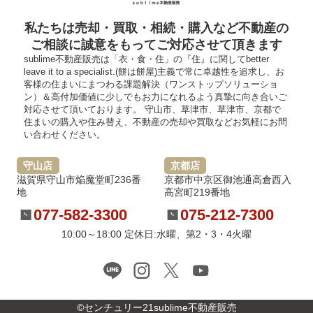
私たちは売却・買取・相続・購入など不動産の
ご相談に誠意をもってご対応させて頂きます
sublime不動産販売は「衣・食・住」の『住』に関してbetter
leave it to a specialist.(餅は餅屋)主義で常に卓越性を追求し、お
客様の住まいにまつわる課題解決（ワンストップソリューショ
ン）＆高付加価値に少しでもお力になれるよう真摯に向き合いご
対応させて頂いております。 守山市、草津市、草津市、京都で
住まいの購入や住み替え、不動産の売却や買取などお気軽にお問
い合わせください。
守山店
京都店
滋賀県守山市焔魔堂町236番
京都市中京区御池通高倉西入
地
高宮町219番地
077-582-3300
075-212-7300
10:00～18:00 定休日:水曜、第2・3・4火曜
©センチュリー21sublime不動産販売