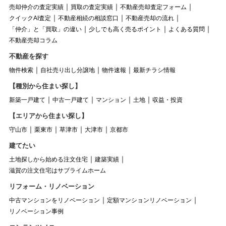
売却仲介の査定実績
買取の査定実績
不動産売却査定フォーム
クイックAI査定
不動産相続の相談窓口
不動産売却の流れ
「仲介」と「買取」の違い
少しでも高く売るポイント
よくある質問
不動産売却コラム
不動産を探す
物件検索
自社売り出し分譲地
物件速報
最新チラシ情報
【種別から住まい探し】
新築一戸建て
中古一戸建て
マンション
土地
収益・投資
【エリアから住まい探し】
守山市
栗東市
草津市
大津市
京都市
建てたい
土地探しから始める注文住宅
建築実績
滋賀の注文住宅はサブライムホーム
リフォーム・リノベーション
中古マンションをリノベーション
定額マンションリノベーション
リノベーション事例