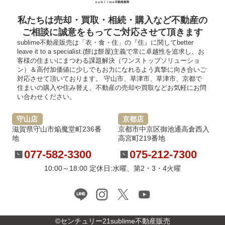
私たちは売却・買取・相続・購入など不動産の
ご相談に誠意をもってご対応させて頂きます
sublime不動産販売は「衣・食・住」の『住』に関してbetter
leave it to a specialist.(餅は餅屋)主義で常に卓越性を追求し、お
客様の住まいにまつわる課題解決（ワンストップソリューショ
ン）＆高付加価値に少しでもお力になれるよう真摯に向き合いご
対応させて頂いております。 守山市、草津市、草津市、京都で
住まいの購入や住み替え、不動産の売却や買取などお気軽にお問
い合わせください。
守山店
京都店
滋賀県守山市焔魔堂町236番
京都市中京区御池通高倉西入
地
高宮町219番地
077-582-3300
075-212-7300
10:00～18:00 定休日:水曜、第2・3・4火曜
©センチュリー21sublime不動産販売