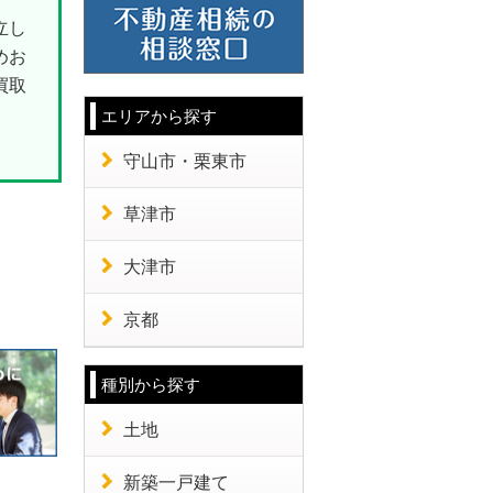
立し
めお
買取
エリアから探す
守山市・栗東市
草津市
大津市
京都
種別から探す
土地
新築一戸建て