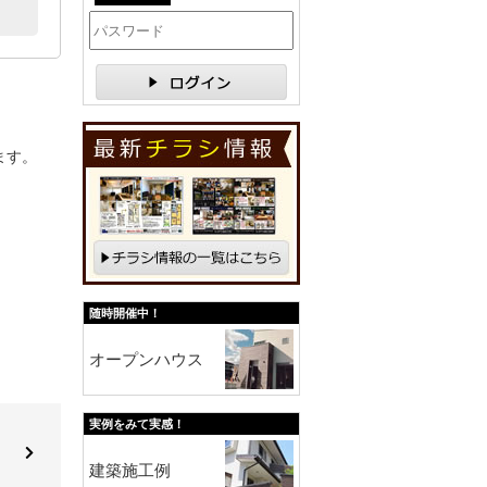
。
ます。
随時開催中！
オープンハウス
実例をみて実感！
建築施工例